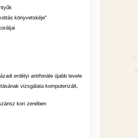
entyűk
kottás könyvetskéje”
oráljai
zadi erdélyi antifonále újabb levele
itásának vizsgálata komputerizált,
szánsz kori zenében