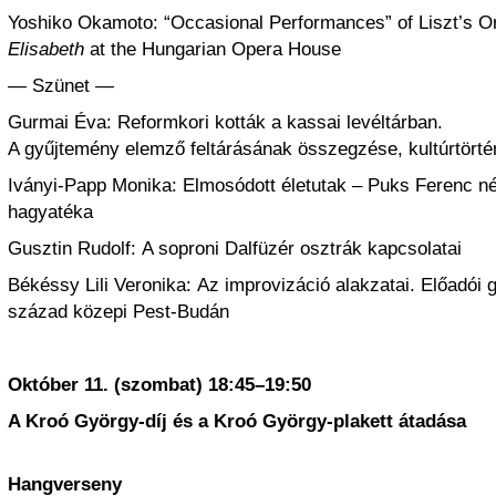
Yoshiko Okamoto: “Occasional Performances” of Liszt’s O
Elisabeth
at the Hungarian Opera House
— Szünet —
Gurmai Éva: Reformkori kották a kassai levéltárban.
A gyűjtemény elemző feltárásának összegzése, kultúrtörtén
Iványi-Papp Monika: Elmosódott életutak – Puks Ferenc n
hagyatéka
Gusztin Rudolf: A soproni Dalfüzér osztrák kapcsolatai
Békéssy Lili Veronika: Az improvizáció alakzatai. Előadói g
század közepi Pest-Budán
Október 11. (szombat) 18:45–19:50
A Kroó György-díj és a Kroó György-plakett átadása
Hangverseny