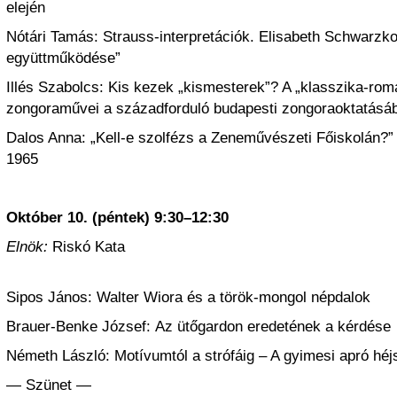
elején
Nótári Tamás: Strauss-interpretációk. Elisabeth Schwarzko
együttműködése”
Illés Szabolcs: Kis kezek „kismesterek”? A „klasszika-rom
zongoraművei a századforduló budapesti zongoraoktatásá
Dalos Anna: „Kell-e szolfézs a Zeneművészeti Főiskolán?” K
1965
Október 10. (péntek) 9:30–12:30
Elnök:
Riskó Kata
Sipos János: Walter Wiora és a török-mongol népdalok
Brauer-Benke József: Az ütőgardon eredetének a kérdése
Németh László: Motívumtól a strófáig – A gyimesi apró hé
— Szünet —