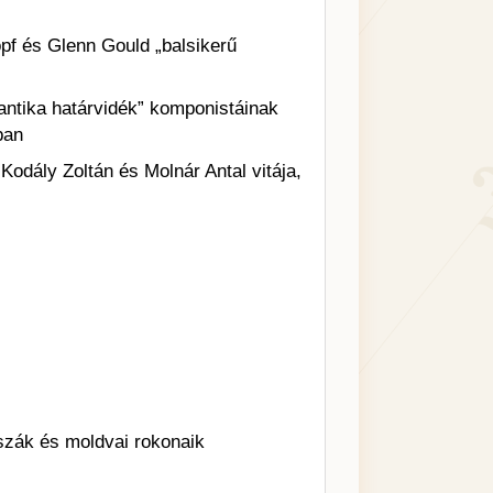
pf és Glenn Gould „balsikerű
antika határvidék” komponistáinak
ban
odály Zoltán és Molnár Antal vitája,
jszák és moldvai rokonaik