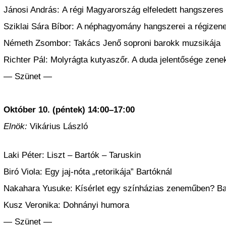
Jánosi András: A régi Magyarország elfeledett hangszeres
Sziklai Sára Bíbor: A néphagyomány hangszerei a régi­zene
Németh Zsombor: Takács Jenő soproni barokk muzsikája
Richter Pál: Molyrágta kutyaszőr. A duda jelentősége zene
— Szünet —
Október 10. (péntek) 14:00–17:00
Elnök:
Vikárius László
Laki Péter: Liszt – Bartók – Taruskin
Biró Viola: Egy jaj-nóta „retorikája” Bartóknál
Nakahara Yusuke: Kísérlet egy színházias zeneműben? Ba
Kusz Veronika: Dohnányi humora
— Szünet —