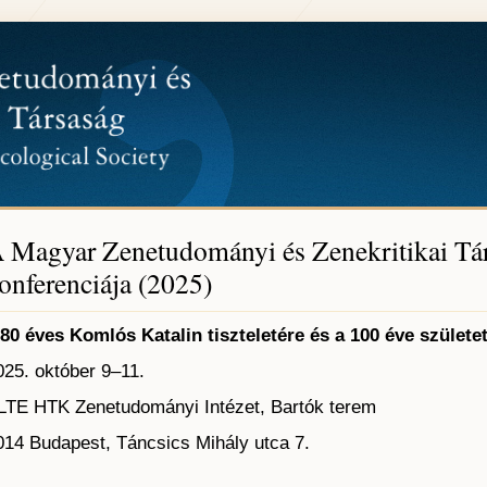
 Magyar Zenetudományi és Zenekritikai Tá
onferenciája (2025)
 80 éves Komlós Katalin tiszteletére és a 100 éve születe
025. október 9–11.
LTE HTK Zenetudományi Intézet, Bartók terem
014 Budapest, Táncsics Mihály utca 7.