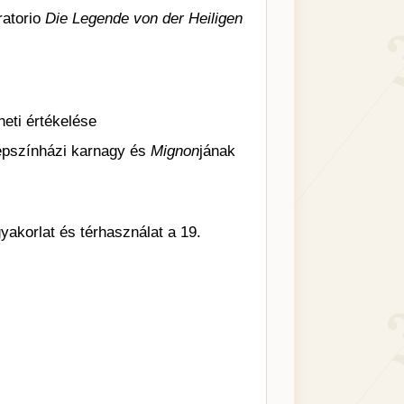
ratorio
Die Legende von der Heiligen
eti értékelése
épszínházi karnagy és
Mignon
jának
yakorlat és térhasználat a 19.