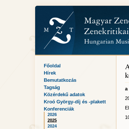
A
Főoldal
k
Hírek
Bemutatkozás
Tagság
a
Közérdekű adatok
2
Kroó György-díj és -plakett
E
Konferenciák
2026
1
2025
2024