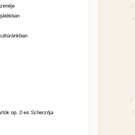
 zenéje
­játékban
kultúránkban
rtók op. 2-es
Scherzó
ja