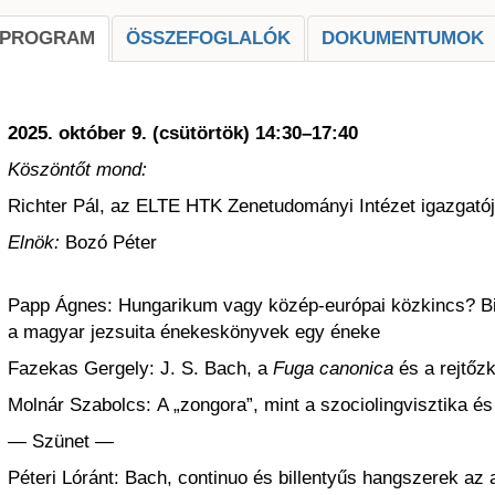
PROGRAM
ÖSSZEFOGLALÓK
DOKUMENTUMOK
2025. október 9. (csütörtök) 14:30–17:40
Köszöntőt mond:
Richter Pál, az ELTE HTK Zenetudományi Intézet igazgató
Elnök:
Bozó Péter
Papp Ágnes: Hungarikum vagy közép-európai közkincs? Bib
a magyar jezsuita énekeskönyvek egy éneke
Fazekas Gergely: J. S. Bach, a
Fuga canonica
és a rejtőzk
Molnár Szabolcs: A „zongora”, mint a szociolingvisztika és 
— Szünet —
Péteri Lóránt: Bach, continuo és billentyűs hangszerek az 