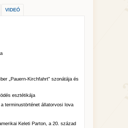
VIDEÓ
ja
er „Pauern-Kirchfahrt” szonátája és
ödés esztétikája
a terminustörténet állatorvosi lova
amerikai Keleti Parton, a 20. század