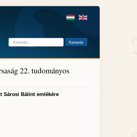
Keresés...
Keresés
rsaság 22. tudományos
tt Sárosi Bálint emlékére