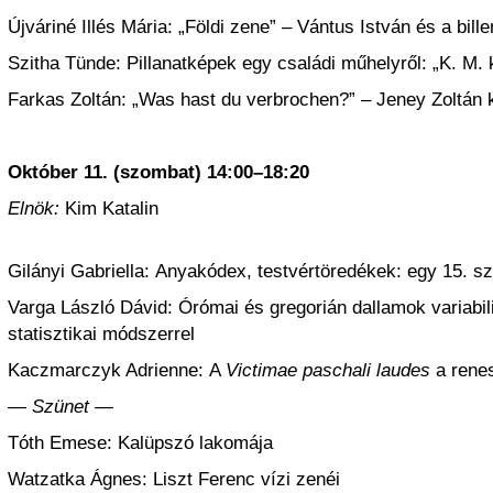
Újváriné Illés Mária: „Földi zene” – Vántus István és a bill
Szitha Tünde: Pillanatképek egy családi műhelyről: „K. M. 
Farkas Zoltán: „Was hast du verbrochen?” – Jeney Zoltán k
Október 11. (szombat) 14:00–18:20
Elnök:
Kim Katalin
Gilányi Gabriella: Anyakódex, testvértöredékek: egy 15. szá
Varga László Dávid: Órómai és gregorián dallamok variabil
statisztikai módszerrel
Kaczmarczyk Adrienne: A
Victimae paschali laudes
a rene
— Szünet —
Tóth Emese: Kalüpszó lakomája
Watzatka Ágnes: Liszt Ferenc vízi zenéi