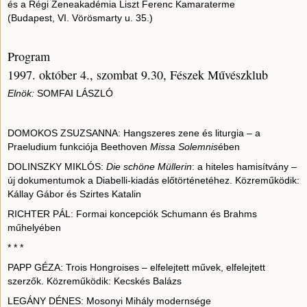
és a Régi Zeneakadémia Liszt Ferenc Kamaraterme
(Budapest, VI. Vörösmarty u. 35.)
Program
1997. október 4., szombat 9.30, Fészek Művészklub
Elnök:
SOMFAI LÁSZLÓ
DOMOKOS ZSUZSANNA: Hangszeres zene és liturgia – a
Praeludium funkciója Beethoven
Missa Solemnis
ében
DOLINSZKY MIKLÓS:
Die schöne Müllerin
: a hiteles hamisítvány –
új dokumentumok a Diabelli-kiadás előtörténetéhez. Közreműködik:
Kállay Gábor és Szirtes Katalin
RICHTER PÁL: Formai koncepciók Schumann és Brahms
műhelyében
* * *
PAPP GÉZA: Trois Hongroises – elfelejtett művek, elfelejtett
szerzők. Közreműködik: Kecskés Balázs
LEGÁNY DÉNES: Mosonyi Mihály modernsége