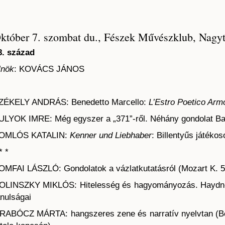
któber 7. szombat du., Fészek Művészklub, Nagy
8. század
lnök
: KOVÁCS JÁNOS
ZÉKELY ANDRÁS: Benedetto Marcello:
L’Estro Poetico Arm
ULYOK IMRE: Még egyszer a „371”-ről. Néhány gondolat Ba
OMLÓS KATALIN:
Kenner und Liebhaber
: Billentyűs játéko
* *
OMFAI LÁSZLÓ: Gondolatok a vázlatkutatásról (Mozart K. 5
OLINSZKY MIKLÓS: Hitelesség és hagyományozás. Haydn-
anulságai
RABÓCZ MÁRTA: hangszeres zene és narratív nyelvtan (Bee