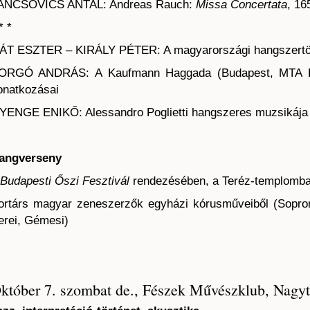
ANCSOVICS ANTAL: Andreas Rauch:
Missa Concertata
, 16
* *
ÁT ESZTER – KIRÁLY PÉTER: A magyarországi hangszertör
ORGÓ ANDRÁS: A Kaufmann Haggada (Budapest, MTA Könyv
onatkozásai
YENGE ENIKŐ: Alessandro Poglietti hangszeres muzsikája
angverseny
Budapesti Őszi Fesztivál
rendezésében, a Teréz-templomb
ortárs magyar zeneszerzők egyházi kórusműveiből (Soproni
erei, Gémesi)
któber 7. szombat de., Fészek Művészklub, Nagy