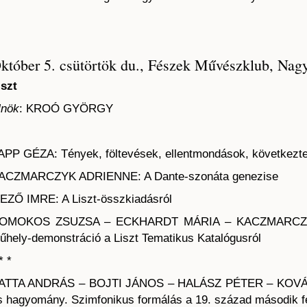
któber 5. csütörtök du., Fészek Művészklub, Nag
iszt
lnök
: KROÓ GYÖRGY
APP GÉZA: Tények, föltevések, ellentmondások, következt
ACZMARCZYK ADRIENNE: A Dante-szonáta genezise
EZŐ IMRE: A Liszt-összkiadásról
OMOKOS ZSUZSA – ECKHARDT MÁRIA – KACZMARCZ
űhely-demonstráció a Liszt Tematikus Katalógusról
* *
ATTA ANDRÁS – BOJTI JÁNOS – HALÁSZ PÉTER – KOVÁ
s hagyomány. Szimfonikus formálás a 19. század második f