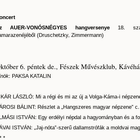
oncert
z AUER-VONÓSNÉGYES hangversenye
18. száza
amarazenéjéből (Druschetzky, Zimmermann)
któber 6. péntek de., Fészek Művészklub, Kávéhá
lnök
: PAKSA KATALIN
IKÁR LÁSZLÓ: Mi a régi és mi az új a Volga-Káma-i népze
ÁROSI BÁLINT: Részlet a „Hangszeres magyar népzene” c.
LMÁSI ISTVÁN: Egy erdélyi népdal a hagyományban és a fo
ÁVAI ISTVÁN: „Jaj-nóta”-szerű dallamstrófák a moldvai ma
* *