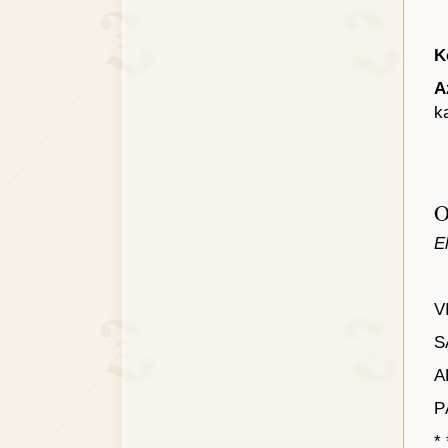
K
A
k
O
E
V
S
A
P
* 