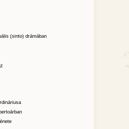
ális (sinto) drámában
áz
dináriusa
pertoárban
ténete