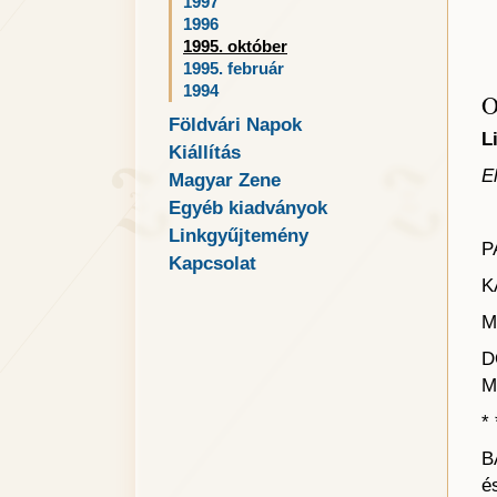
1997
1996
1995. október
1995. február
1994
O
Földvári Napok
L
Kiállítás
E
Magyar Zene
Egyéb kiadványok
Linkgyűjtemény
P
Kapcsolat
K
M
D
M
* 
B
é