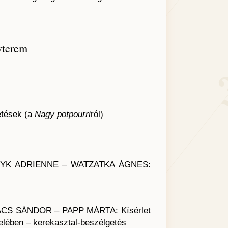
yterem
etések (a
Nagy potpourri
ról)
YK ADRIENNE – WATZATKA ÁGNES:
CS SÁNDOR – PAPP MÁRTA: Kísérlet
elében – kerekasztal-beszélgetés