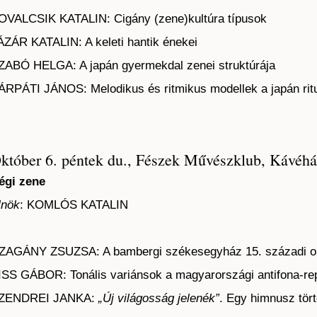
OVALCSIK KATALIN: Cigány (zene)kultúra típusok
ÁZÁR KATALIN: A keleti hantik énekei
ZABÓ HELGA: A japán gyermekdal zenei struktúrája
ÁRPÁTI JÁNOS: Melodikus és ritmikus modellek a japán ritu
któber 6. péntek du., Fészek Művészklub, Kávéh
égi zene
lnök
: KOMLÓS KATALIN
ZAGÁNY ZSUZSA: A bambergi székesegyház 15. századi or
ISS GÁBOR: Tonális variánsok a magyarországi antifona-re
ZENDREI JANKA:
„Új világosság jelenék”
. Egy himnusz tör