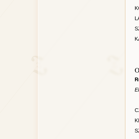
K
L
S
K
O
R
E
C
K
S