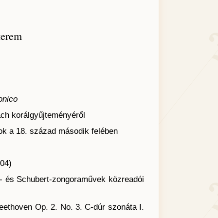
terem
onico
ch korálgyűjteményéről
sok a 18. század második felében
04)
 és Schubert-zongoraművek közreadói
thoven Op. 2. No. 3. C-dúr szonáta I.