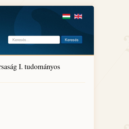
Keresés...
Keresés
saság I. tudományos