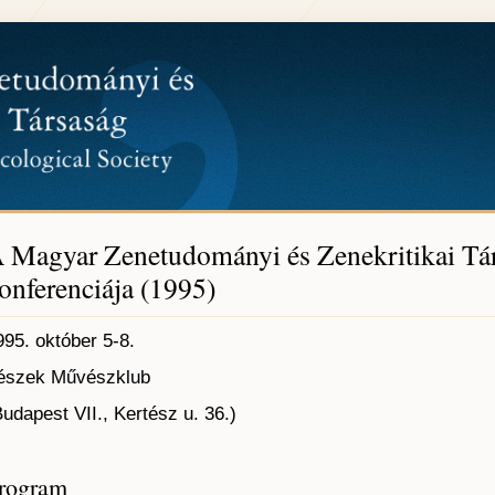
 Magyar Zenetudományi és Zenekritikai Tár
onferenciája (1995)
995. október 5-8.
észek Művészklub
Budapest VII., Kertész u. 36.)
rogram