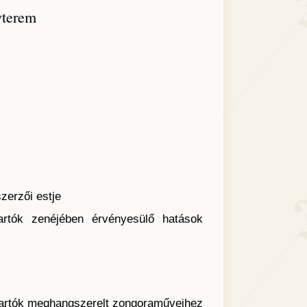
yterem
zerzői estje
rtók zenéjében érvényesülő hatások
rtók meghangszerelt zongoraműveihez