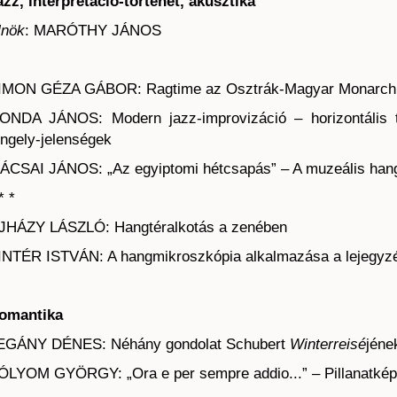
azz, interpretáció-történet, akusztika
lnök
: MARÓTHY JÁNOS
IMON GÉZA GÁBOR: Ragtime az Osztrák-Magyar Monarch
ONDA JÁNOS: Modern jazz-improvizáció – horizontális tö
engely-jelenségek
ÁCSAI JÁNOS: „Az egyiptomi hétcsapás” – A muzeális hangf
* *
JHÁZY LÁSZLÓ: Hangtéralkotás a zenében
INTÉR ISTVÁN: A hangmikroszkópia alkalmazása a lejegyz
omantika
EGÁNY DÉNES: Néhány gondolat Schubert
Winterreisé
jéne
ÓLYOM GYÖRGY: „Ora e per sempre addio...” – Pillanatképe