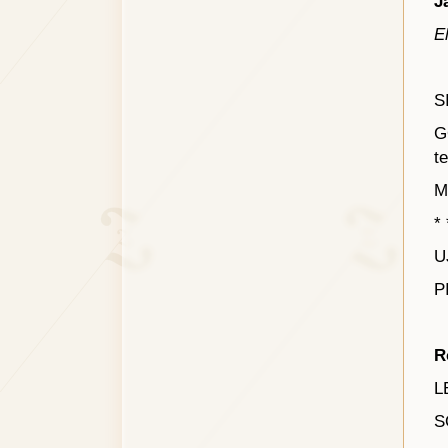
J
E
S
G
t
M
* 
U
P
R
L
S