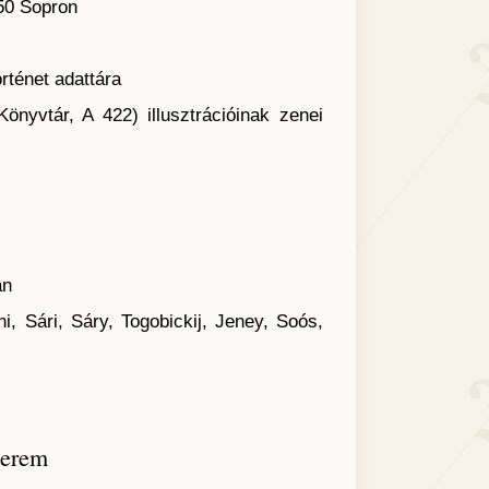
50 Sopron
ténet adattára
tár, A 422) illusztrációinak zenei
an
, Sári, Sáry, Togobickij, Jeney, Soós,
terem