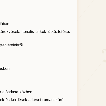
iában
rekvések, tonális síkok ütköztetése,
elvételekről
ésben
k előadása közben
k és kérdések a kései romantikáról