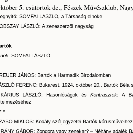
któber 5. csütörtök de., Fészek Művészklub, Nag
egnyitó
:
SOMFAI LÁSZLÓ, a Társaság elnöke
OBSZAY LÁSZLÓ: A zeneszerzői nagyság
artók
lnök
: SOMFAI LÁSZLÓ
REUER JÁNOS: Bartók a Harmadik Birodalomban
ÁSZLÓ FERENC: Bukarest, 1924. október 20., Bartók Béla s
IKÁRIUS LÁSZLÓ: Hasonlóságok és
Kontrasztok
: A Ba
rtelmezéséhez
* *
ZABÓ MIKLÓS: Kodály széljegyzetei Bartók kórusműveihez
IRÁNY GÁBOR: Zongora vagy zenekar? – Néhány adalék Ba