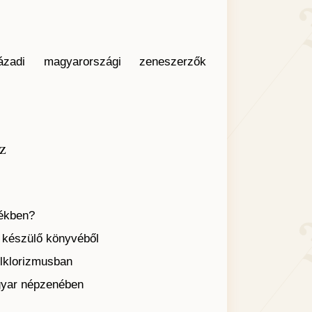
di magyarországi zeneszerzők
z
nékben?
 készülő könyvéből
lklorizmusban
gyar népzenében