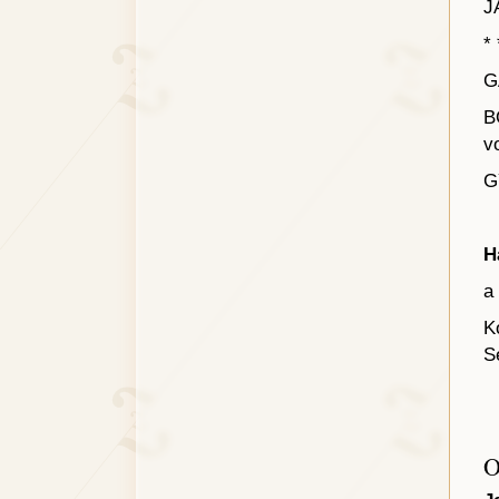
J
* 
G
B
v
G
H
a
K
S
O