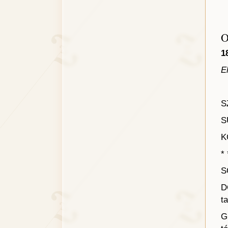
O
1
E
S
S
K
* 
S
D
t
G