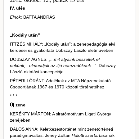
IV. ülés
Elnök
: BATTA ANDRÁS
„Kodály után”
ITTZÉS MIHÁLY: „Kodály után”: a zenepedagógia elvi
kérdései és gyakorlata Dobszay László életművében
DOBSZAY ÁGNES:
„...mit atyáink beszéltek el
nekünk,...elmondjuk az ifjú nemzedéknek...”
: Dobszay
László oktatási koncepciója
PÉTERI LÓRÁNT: Adalékok az MTA Népzenekutató
Csoportjának 1967 és 1970 közötti történetéhez
* * *
Új zene
KERÉKFY MÁRTON: A siratómotívum Ligeti György
zenéjében
DALOS ANNA: Keletkezéstörténet mint zenetörténeti
paradigmaváltás: Jeney Zoltán
Halotti szertartás
ának