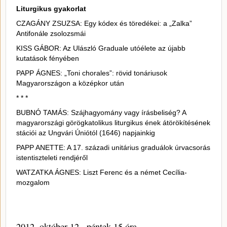
Liturgikus gyakorlat
CZAGÁNY ZSUZSA: Egy kódex és töredékei: a „Zalka”
Antifonále zsolozsmái
KISS GÁBOR: Az Ulászló Graduale utóélete az újabb
kutatások fényében
PAPP ÁGNES: „Toni chorales”: rövid tonáriusok
Magyarországon a középkor után
* * *
BUBNÓ TAMÁS: Szájhagyomány vagy írásbeliség? A
magyarországi görögkatolikus liturgikus ének átörökítésének
stációi az Ungvári Úniótól (1646) napjainkig
PAPP ANETTE: A 17. századi unitárius graduálok úrvacsorás
istentiszteleti rendjéről
WATZATKA ÁGNES: Liszt Ferenc és a német Cecília-
mozgalom
2012. október 12., péntek 15 óra