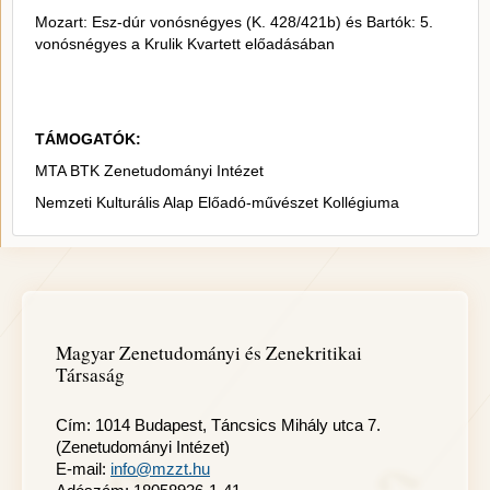
Mozart: Esz-dúr vonósnégyes (K. 428/421b) és Bartók: 5.
vonósnégyes a Krulik Kvartett előadásában
TÁMOGATÓK:
MTA BTK Zenetudományi Intézet
Nemzeti Kulturális Alap Előadó-művészet Kollégiuma
Magyar Zenetudományi és Zenekritikai
Társaság
Cím: 1014 Budapest, Táncsics Mihály utca 7.
(Zenetudományi Intézet)
E-mail:
info@mzzt.hu