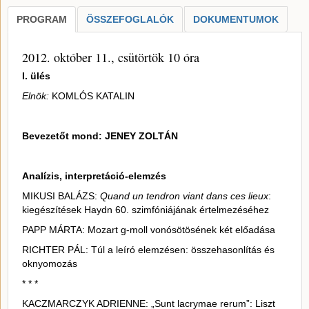
PROGRAM
ÖSSZEFOGLALÓK
DOKUMENTUMOK
2012. október 11., csütörtök 10 óra
I. ülés
Elnök:
KOMLÓS KATALIN
Bevezetőt mond: JENEY ZOLTÁN
Analízis, interpretáció-elemzés
MIKUSI BALÁZS:
Quand un tendron viant dans ces lieux
:
kiegészítések Haydn 60. szimfóniájának értelmezéséhez
PAPP MÁRTA: Mozart g-moll vonósötösének két előadása
RICHTER PÁL: Túl a leíró elemzésen: összehasonlítás és
oknyomozás
* * *
KACZMARCZYK ADRIENNE: „Sunt lacrymae rerum”: Liszt