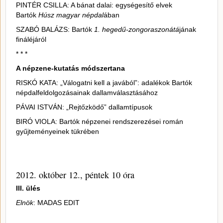
PINTÉR CSILLA: A bánat dalai: egységesítő elvek
Bartók
Húsz magyar népdal
ában
SZABÓ BALÁZS: Bartók
1. hegedű-zongoraszonátá
jának
fináléjáról
* * *
A népzene-kutatás módszertana
RISKÓ KATA: „Válogatni kell a javából”: adalékok Bartók
népdalfeldolgozásainak dallamválasztásához
PÁVAI ISTVÁN: „Rejtőzködő” dallamtípusok
BIRÓ VIOLA: Bartók népzenei rendszerezései román
gyűjteményeinek tükrében
2012. október 12., péntek 10 óra
III. ülés
Elnök
: MADAS EDIT