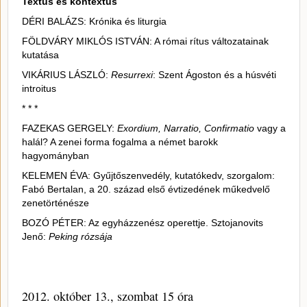
Textus és kontextus
DÉRI BALÁZS: Krónika és liturgia
FÖLDVÁRY MIKLÓS ISTVÁN: A római rítus változatainak
kutatása
VIKÁRIUS LÁSZLÓ:
Resurrexi
: Szent Ágoston és a húsvéti
introitus
* * *
FAZEKAS GERGELY:
Exordium, Narratio, Confirmatio
vagy a
halál? A zenei forma fogalma a német barokk
hagyományban
KELEMEN ÉVA: Gyűjtőszenvedély, kutatókedv, szorgalom:
Fabó Bertalan, a 20. század első évtizedének műkedvelő
zenetörténésze
BOZÓ PÉTER: Az egyházzenész operettje. Sztojanovits
Jenő:
Peking rózsája
2012. október 13., szombat 15 óra