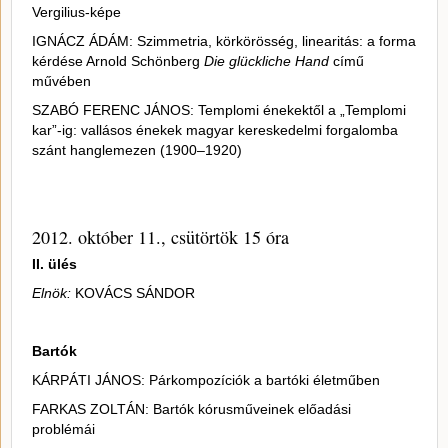
Vergilius-képe
IGNÁCZ ÁDÁM: Szimmetria, körkörösség, linearitás: a forma
kérdése Arnold Schönberg
Die glückliche Hand
című
művében
SZABÓ FERENC JÁNOS: Templomi énekektől a „Templomi
kar”-ig: vallásos énekek magyar kereskedelmi forgalomba
szánt hanglemezen (1900–1920)
2012. október 11., csütörtök 15 óra
II. ülés
Elnök:
KOVÁCS SÁNDOR
Bartók
KÁRPÁTI JÁNOS: Párkompozíciók a bartóki életműben
FARKAS ZOLTÁN: Bartók kórusműveinek előadási
problémái