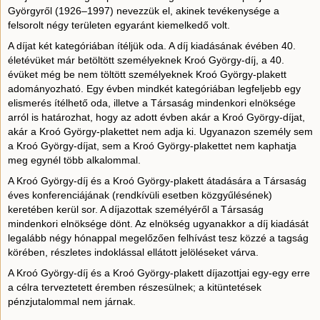
Györgyről (1926–1997) nevezzük el, akinek tevékenysége a
felsorolt négy területen egyaránt kiemelkedő volt.
A díjat két kategóriában ítéljük oda. A díj kiadásának évében 40.
életévüket már betöltött személyeknek Kroó György-díj, a 40.
évüket még be nem töltött személyeknek Kroó György-plakett
adományozható. Egy évben mindkét kategóriában legfeljebb egy
elismerés ítélhető oda, illetve a Társaság mindenkori elnöksége
arról is határozhat, hogy az adott évben akár a Kroó György-díjat,
akár a Kroó György-plakettet nem adja ki. Ugyanazon személy sem
a Kroó György-díjat, sem a Kroó György-plakettet nem kaphatja
meg egynél több alkalommal.
A Kroó György-díj és a Kroó György-plakett átadására a Társaság
éves konferenciájának (rendkívüli esetben közgyűlésének)
keretében kerül sor. A díjazottak személyéről a Társaság
mindenkori elnöksége dönt. Az elnökség ugyanakkor a díj kiadását
legalább négy hónappal megelőzően felhívást tesz közzé a tagság
körében, részletes indoklással ellátott jelöléseket várva.
A Kroó György-díj és a Kroó György-plakett díjazottjai egy-egy erre
a célra terveztetett éremben részesülnek; a kitüntetések
pénzjutalommal nem járnak.