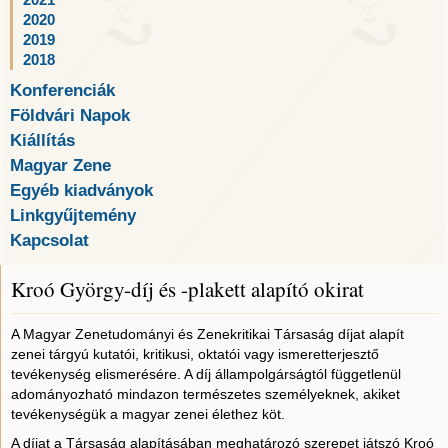
2021
2020
2019
2018
Konferenciák
Földvári Napok
Kiállítás
Magyar Zene
Egyéb kiadványok
Linkgyűjtemény
Kapcsolat
Kroó György-díj és -plakett alapító okirat
A Magyar Zenetudományi és Zenekritikai Társaság díjat alapít
zenei tárgyú kutatói, kritikusi, oktatói vagy ismeretterjesztő
tevékenység elismerésére. A díj állampolgárságtól függetlenül
adományozható mindazon természetes személyeknek, akiket
tevékenységük a magyar zenei élethez köt.
A díjat a Társaság alapításában meghatározó szerepet játszó Kroó