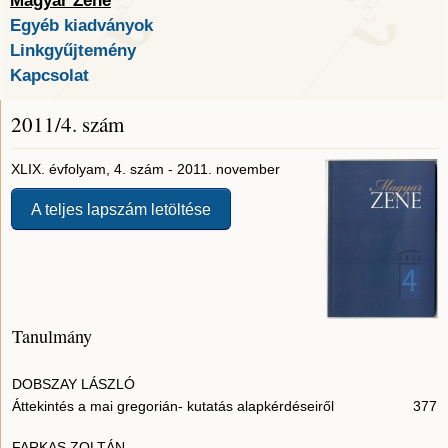
Magyar Zene
Egyéb kiadványok
Linkgyűjtemény
Kapcsolat
2011/4. szám
XLIX. évfolyam, 4. szám - 2011. november
A teljes lapszám letöltése
Tanulmány
DOBSZAY LÁSZLÓ
Áttekintés a mai gregorián- kutatás alapkérdéseiről
377
FARKAS ZOLTÁN