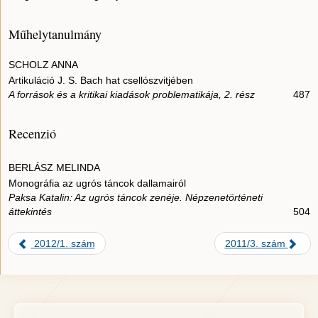
Műhelytanulmány
SCHOLZ ANNA
Artikuláció J. S. Bach hat csellószvitjében
A források és a kritikai kiadások problematikája, 2. rész
487
Recenzió
BERLÁSZ MELINDA
Monográfia az ugrós táncok dallamairól
Paksa Katalin: Az ugrós táncok zenéje. Népzenetörténeti
áttekintés
504
2012/1. szám
2011/3. szám