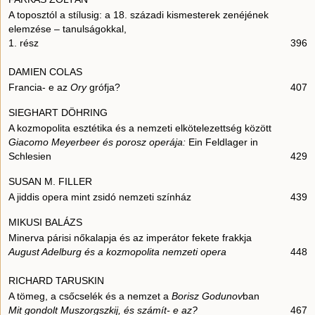
A toposztól a stílusig: a 18. századi kismesterek zenéjének
elemzése – tanulságokkal,
1. rész
396
DAMIEN COLAS
Francia- e az
Ory
grófja?
407
SIEGHART DÖHRING
A kozmopolita esztétika és a nemzeti elkötelezettség között
Giacomo Meyerbeer és porosz operája:
Ein Feldlager in
Schlesien
429
SUSAN M. FILLER
A jiddis opera mint zsidó nemzeti színház
439
MIKUSI BALÁZS
Minerva párisi nőkalapja és az imperátor fekete frakkja
August Adelburg és a kozmopolita nemzeti opera
448
RICHARD TARUSKIN
A tömeg, a csőcselék és a nemzet a
Borisz Godunov
ban
Mit gondolt Muszorgszkij, és számít- e az?
467