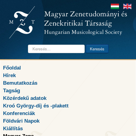
Keresés...
Keresés
Főoldal
Hírek
Bemutatkozás
Tagság
Közérdekű adatok
Kroó György-díj és -plakett
Konferenciák
Földvári Napok
Kiállítás