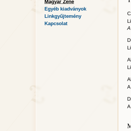
Magyar Zene
Egyéb kiadványok
C
Linkgyűjtemény
L
Kapcsolat
A
D
L
A
L
A
A
D
A
M