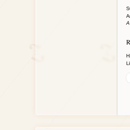
S
A
A
R
H
L