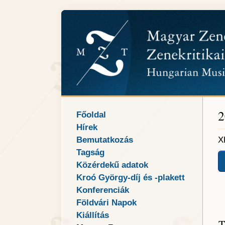
2
Főoldal
Hírek
Bemutatkozás
X
Tagság
Közérdekű adatok
Kroó György-díj és -plakett
Konferenciák
Földvári Napok
Kiállítás
T