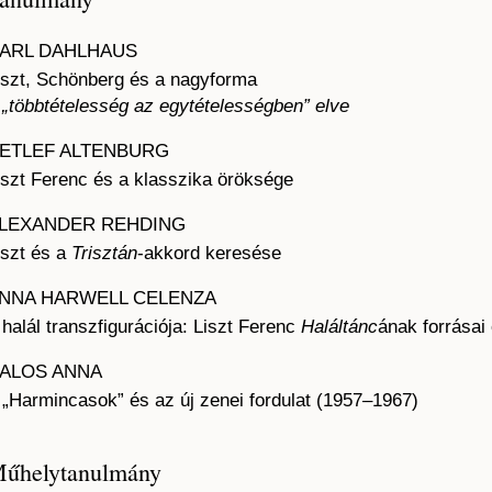
ARL DAHLHAUS
iszt, Schönberg és a nagyforma
 „többtételesség az egytételességben” elve
ETLEF ALTENBURG
iszt Ferenc és a klasszika öröksége
LEXANDER REHDING
iszt és a
Trisztán
-akkord keresése
NNA HARWELL CELENZA
 halál transzfigurációja: Liszt Ferenc
Haláltánc
ának forrásai
ALOS ANNA
 „Harmincasok” és az új zenei fordulat (1957–1967)
űhelytanulmány