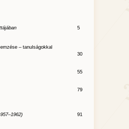
ttájában
5
elemzése – tanulságokkal
30
55
79
(1957–1962)
91