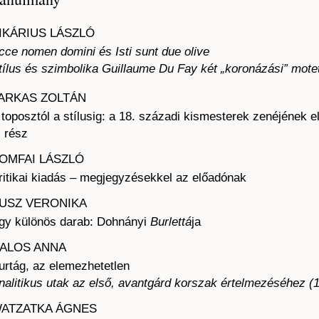
IKÁRIUS LÁSZLÓ
cce nomen domini és Isti sunt due olive
tílus és szimbolika Guillaume Du Fay két „koronázási” mote
ARKAS ZOLTÁN
 toposztól a stílusig: a 18. századi kismesterek zenéjének 
. rész
OMFAI LÁSZLÓ
ritikai kiadás – megjegyzésekkel az előadónak
USZ VERONIKA
gy különös darab: Dohnányi
Burlettá
ja
ALOS ANNA
urtág, az elemezhetetlen
nalitikus utak az első, avantgárd korszak értelmezéséhez 
ATZATKA ÁGNES