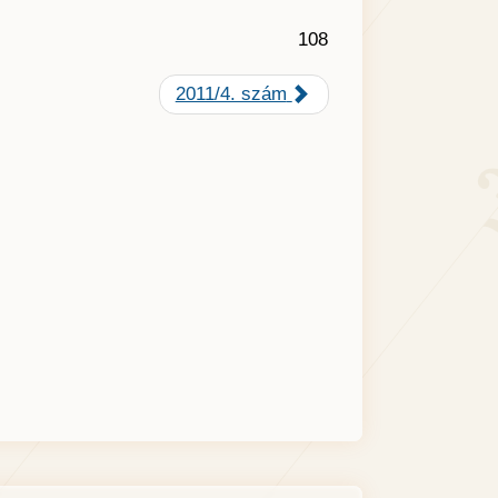
108
2011/4. szám