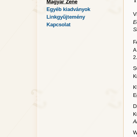
Magyar Zene
Egyéb kiadványok
V
Linkgyűjtemény
E
Kapcsolat
S
F
A
2
S
K
K
E
D
K
A
W