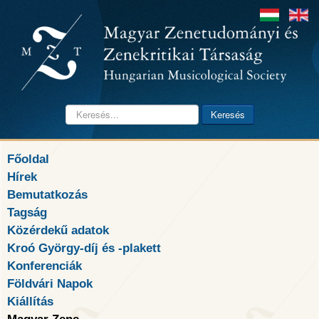
Keresés...
Keresés
Főoldal
Hírek
Bemutatkozás
Tagság
Közérdekű adatok
Kroó György-díj és -plakett
Konferenciák
Földvári Napok
Kiállítás