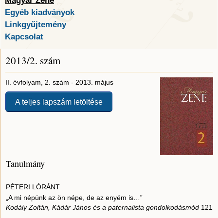
Magyar Zene
Egyéb kiadványok
Linkgyűjtemény
Kapcsolat
2013/2. szám
II. évfolyam, 2. szám - 2013. május
A teljes lapszám letöltése
Tanulmány
PÉTERI LÓRÁNT
„A mi népünk az ön népe, de az enyém is…”
Kodály Zoltán, Kádár János és a paternalista gondolkodásmód
121