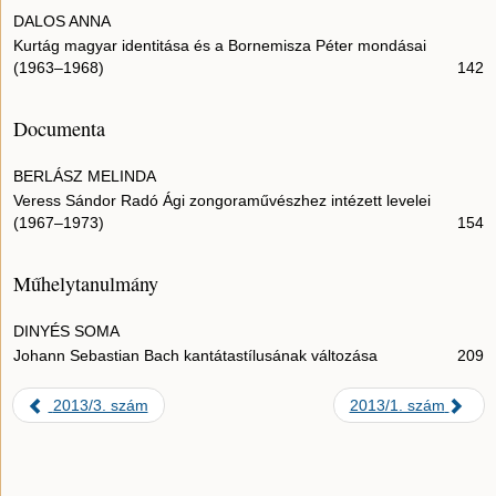
DALOS ANNA
Kurtág magyar identitása és a Bornemisza Péter mondásai
(1963–1968)
142
Documenta
BERLÁSZ MELINDA
Veress Sándor Radó Ági zongoraművészhez intézett levelei
(1967–1973)
154
Műhelytanulmány
DINYÉS SOMA
Johann Sebastian Bach kantátastílusának változása
209
2013/3. szám
2013/1. szám