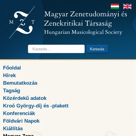
Keresés...
Keresés
Főoldal
Hírek
Bemutatkozás
Tagság
Közérdekű adatok
Kroó György-díj és -plakett
Konferenciák
Földvári Napok
Kiállítás