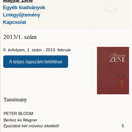
Magyar Zene
Egyéb kiadványok
Linkgyűjtemény
Kapcsolat
2013/1. szám
II. évfolyam, 1. szám - 2013. február
A teljes lapszám letöltése
Tanulmány
PETER BLOOM
Berlioz és Wagner
Epizódok két művész életéből
5