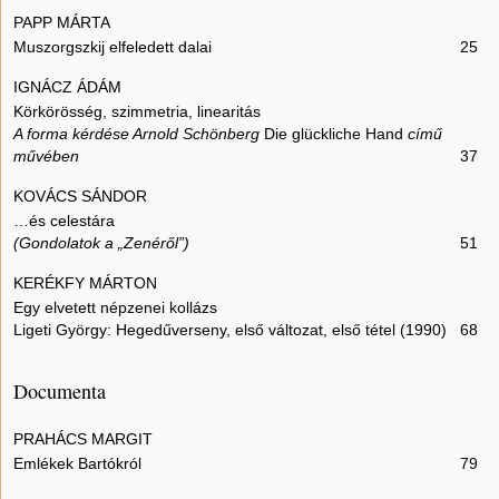
PAPP MÁRTA
Muszorgszkij elfeledett dalai
25
IGNÁCZ ÁDÁM
Körkörösség, szimmetria, linearitás
A forma kérdése Arnold Schönberg
Die glückliche Hand
című
művében
37
KOVÁCS SÁNDOR
…és celestára
(Gondolatok a „Zenéről”)
51
KERÉKFY MÁRTON
Egy elvetett népzenei kollázs
Ligeti György: Hegedűverseny, első változat, első tétel (1990)
68
Documenta
PRAHÁCS MARGIT
Emlékek Bartókról
79