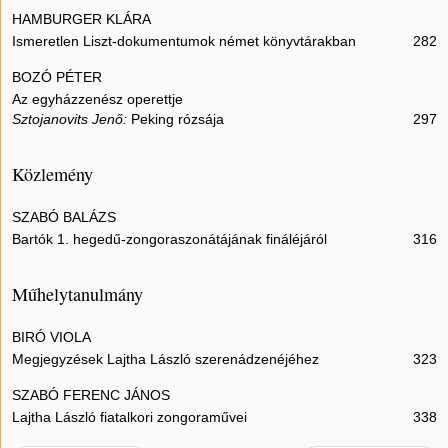
HAMBURGER KLÁRA
Ismeretlen Liszt-dokumentumok német könyvtárakban
282
BOZÓ PÉTER
Az egyházzenész operettje
Sztojanovits Jenő:
Peking rózsája
297
Közlemény
SZABÓ BALÁZS
Bartók 1. hegedű-zongoraszonátájának fináléjáról
316
Műhelytanulmány
BIRÓ VIOLA
Megjegyzések Lajtha László szerenádzenéjéhez
323
SZABÓ FERENC JÁNOS
Lajtha László fiatalkori zongoraművei
338