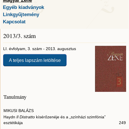
Magyar Zene
Egyéb kiadványok
Linkgyűjtemény
Kapcsolat
2013/3. szám
LI. évfolyam, 3. szám - 2013. augusztus
A teljes lapszám letöltése
Tanulmány
MIKUSI BALÁZS
Haydn
Il Distratto
kísérőzenéje és a „színházi szimfónia”
esztétikája
249