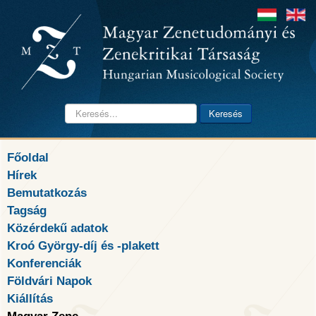
Keresés...
Keresés
Főoldal
Hírek
Bemutatkozás
Tagság
Közérdekű adatok
Kroó György-díj és -plakett
Konferenciák
Földvári Napok
Kiállítás