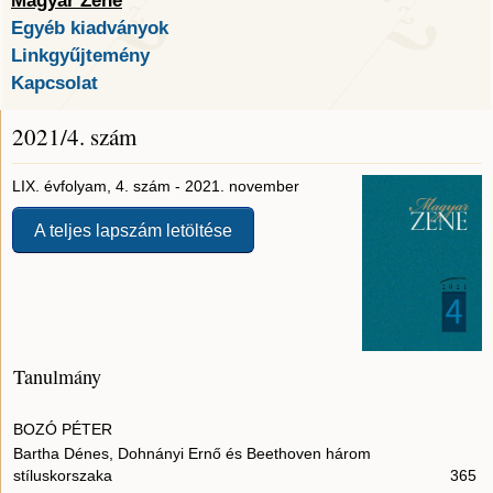
Magyar Zene
Egyéb kiadványok
Linkgyűjtemény
Kapcsolat
2021/4. szám
LIX. évfolyam, 4. szám - 2021. november
A teljes lapszám letöltése
Tanulmány
BOZÓ PÉTER
Bartha Dénes, Dohnányi Ernő és Beethoven három
stíluskorszaka
365