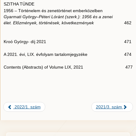
SZITHA TÜNDE
1956 – Történelem és zenetörténet emberközelben
Gyarmati György–Péteri Lóránt (szerk.): 1956 és a zenei
élet. Előzmények, történések, következmények
462
Kroó György- díj 2021
471
A 2021. évi, LIX. évfolyam tartalomjegyzéke
474
Contents (Abstracts) of Volume LIX, 2021
477
2022/1. szám
2021/3. szám