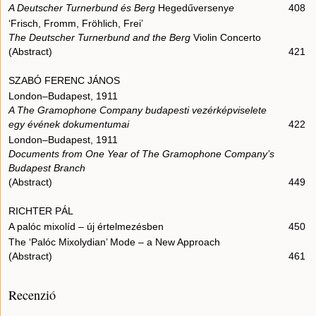
A Deutscher Turnerbund és Berg
Hegedűverseny
e
408
‘Frisch, Fromm, Fröhlich, Frei’
The Deutscher Turnerbund and the Berg
Violin Concerto
(Abstract)
421
SZABÓ FERENC JÁNOS
London–Budapest, 1911
A The Gramophone Company budapesti vezérképviselete
egy évének dokumentumai
422
London–Budapest, 1911
Documents from One Year of The Gramophone Company’s
Budapest Branch
(Abstract)
449
RICHTER PÁL
A palóc mixolíd – új értelmezésben
450
The ‘Palóc Mixolydian’ Mode – a New Approach
(Abstract)
461
Recenzió