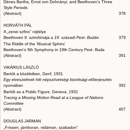
Dénes Bartha, Ernst von Dohnányi, and Beethoven’s Three
Style Periods
(Abstract)
378
HORVÁTH PÁL
A „zenei szfinx” rejtélye
Beethoven 9. szimfóniája a 19. századi Pest- Budán
379
The Riddle of the ‘Musical Sphinx’
Beethoven’s 9th Symphony in 19th Century Pest- Buda
(Abstract)
391
VIKÁRIUS LÁSZLÓ
Bartók a közéletben, Genf, 1931
Egy elveszettnek hitt népszövetségi bizottsági előterjesztés
nyomában
392
Bartók as a Public Figure, Geneva, 1931
Tracing a Missing Motion Read at a League of Nations
Committee
(Abstract)
407
DOUGLAS JARMAN
„Frissen, jámboran, vidáman, szabadon”