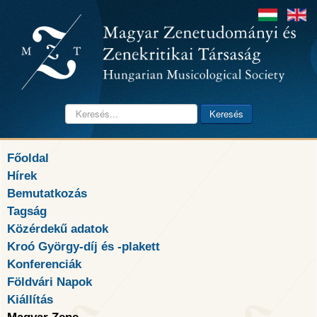
Keresés...
Keresés
Főoldal
Hírek
Bemutatkozás
Tagság
Közérdekű adatok
Kroó György-díj és -plakett
Konferenciák
Földvári Napok
Kiállítás