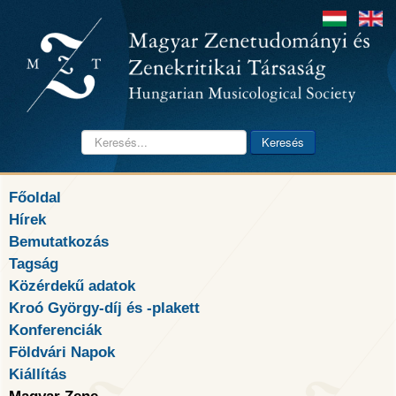
Keresés...
Keresés
Főoldal
Hírek
Bemutatkozás
Tagság
Közérdekű adatok
Kroó György-díj és -plakett
Konferenciák
Földvári Napok
Kiállítás