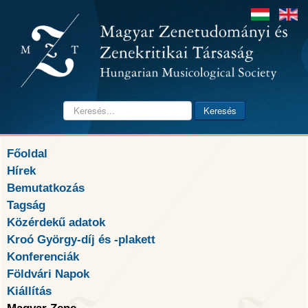
Keresés...
Keresés
Főoldal
Hírek
Bemutatkozás
Tagság
Közérdekű adatok
Kroó György-díj és -plakett
Konferenciák
Földvári Napok
Kiállítás