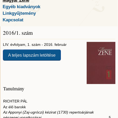
Magyar Zene
Egyéb kiadványok
Linkgyűjtemény
Kapcsolat
2016/1. szám
LIV. évfolyam, 1. szám - 2016. február
A teljes lapszám letöltése
Tanulmány
RICHTER PÁL
Az élő barokk
Az Apponyi (Zaj-ugróczi) kézirat (1730) repertoárjának
népzenei vonatkozásai
5