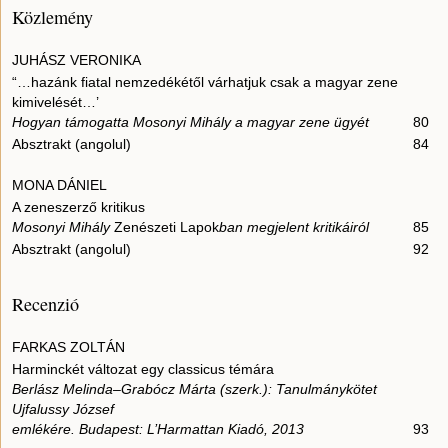
Közlemény
JUHÁSZ VERONIKA
“…hazánk fiatal nemzedékétől várhatjuk csak a magyar zene
kimivelését…’
Hogyan támogatta Mosonyi Mihály a magyar zene ügyét
80
Absztrakt (angolul)
84
MONA DÁNIEL
A zeneszerző kritikus
Mosonyi Mihály
Zenészeti Lapok
ban megjelent kritikáiról
85
Absztrakt (angolul)
92
Recenzió
FARKAS ZOLTÁN
Harminckét változat egy classicus témára
Berlász Melinda–Grabócz Márta (szerk.): Tanulmánykötet
Ujfalussy József
emlékére. Budapest: L’Harmattan Kiadó, 2013
93