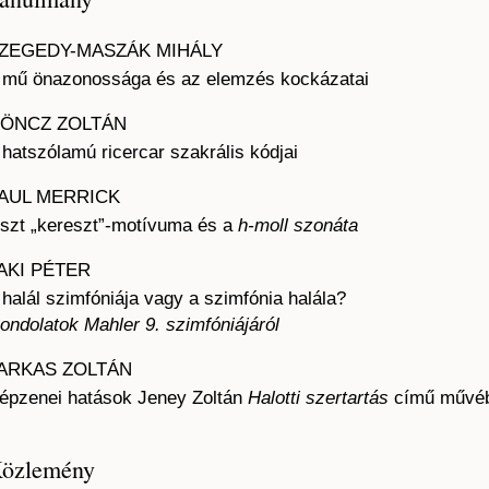
ZEGEDY-MASZÁK MIHÁLY
 mű önazonossága és az elemzés kockázatai
ÖNCZ ZOLTÁN
 hatszólamú ricercar szakrális kódjai
AUL MERRICK
iszt „kereszt”-motívuma és a
h-moll szonáta
AKI PÉTER
 halál szimfóniája vagy a szimfónia halála?
ondolatok Mahler 9. szimfóniájáról
ARKAS ZOLTÁN
épzenei hatások Jeney Zoltán
Halotti szertartás
című művé
özlemény