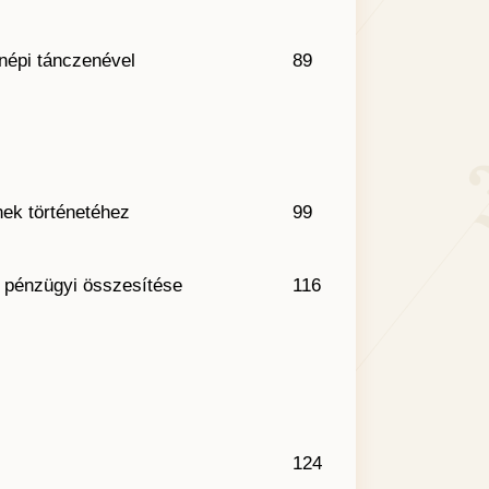
népi tánczenével
89
nek történetéhez
99
 pénzügyi összesítése
116
124