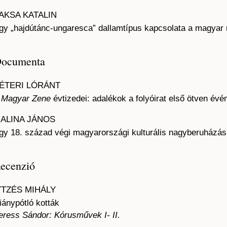
AKSA KATALIN
gy „hajdútánc-ungaresca” dallamtípus kapcsolata a magyar 
ocumenta
ÉTERI LÓRÁNT
A
Magyar Zene
évtizedei: adalékok a folyóirat első ötven évé
ALINA JÁNOS
gy 18. század végi magyarországi kulturális nagyberuházás
ecenzió
TTZÉS MIHÁLY
iánypótló kották
eress Sándor: Kórusművek I- II.