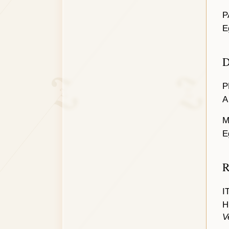
P
E
D
P
M
E
R
I
H
V