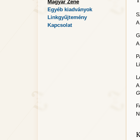
Magyar Zene
Egyéb kiadványok
S
Linkgyűjtemény
A
Kapcsolat
G
A
P
L
L
A
G
F
N
K