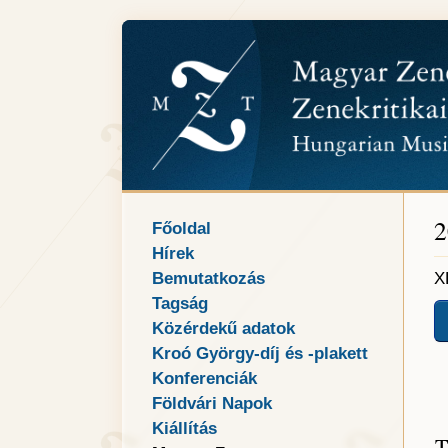
2
Főoldal
Hírek
Bemutatkozás
X
Tagság
Közérdekű adatok
Kroó György-díj és -plakett
Konferenciák
Földvári Napok
Kiállítás
T