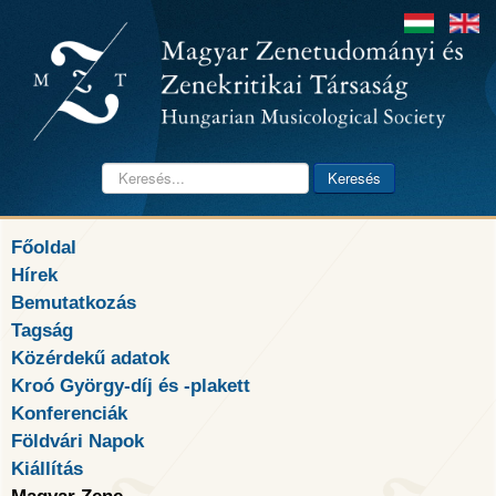
Keresés...
Keresés
Főoldal
Hírek
Bemutatkozás
Tagság
Közérdekű adatok
Kroó György-díj és -plakett
Konferenciák
Földvári Napok
Kiállítás