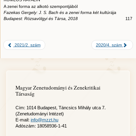
A zenei forma az alkotó szempontjából
Fazekas Gergely: J. S. Bach és a zenei forma két kultúrája
Budapest: Rózsavölgyi és Társa, 2018
117
2021/2. szám
2020/4. szám
Magyar Zenetudományi és Zenekritikai
Társaság
Cím: 1014 Budapest, Táncsics Mihály utca 7.
(Zenetudományi Intézet)
E-mail:
info@mzzt.hu
Adószám: 18058936-1-41