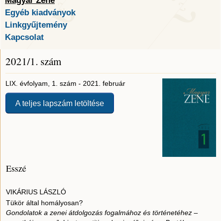
Magyar Zene
Egyéb kiadványok
Linkgyűjtemény
Kapcsolat
2021/1. szám
LIX. évfolyam, 1. szám - 2021. február
A teljes lapszám letöltése
Esszé
VIKÁRIUS LÁSZLÓ
Tükör által homályosan?
Gondolatok a zenei átdolgozás fogalmához és történetéhez –