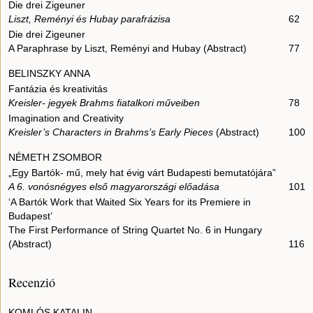
Die drei Zigeuner
Liszt, Reményi és Hubay parafrázisa
62
Die drei Zigeuner
A Paraphrase by Liszt, Reményi and Hubay (Abstract)
77
BELINSZKY ANNA
Fantázia és kreativitás
Kreisler- jegyek Brahms fiatalkori műveiben
78
Imagination and Creativity
Kreisler’s Characters in Brahms’s Early Pieces
(Abstract)
100
NÉMETH ZSOMBOR
„Egy Bartók- mű, mely hat évig várt Budapesti bemutatójára”
A 6. vonósnégyes első magyarországi előadása
101
‘A Bartók Work that Waited Six Years for its Premiere in
Budapest’
The First Performance of String Quartet No. 6 in Hungary
(Abstract)
116
Recenzió
KOMLÓS KATALIN