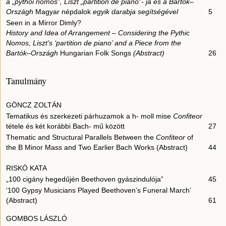
a „pythói nomos”, Liszt „partition de pianó”- ja és a Bartók–
Országh
Magyar népdalok
egyik darabja segítségével
5
Seen in a Mirror Dimly?
History and Idea of Arrangement – Considering the Pythic
Nomos, Liszt’s ‘partition de piano’ and a Piece from the
Bartók–Országh
Hungarian Folk Songs
(Abstract)
26
Tanulmány
GÖNCZ ZOLTÁN
Tematikus és szerkezeti párhuzamok a h- moll mise
Confiteor
tétele és két korábbi Bach- mű között
27
Thematic and Structural Parallels Between the
Confiteor
of
the B Minor Mass and Two Earlier Bach Works (Abstract)
44
RISKÓ KATA
„100 cigány hegedűjén Beethoven gyászindulója”
45
‘100 Gypsy Musicians Played Beethoven’s Funeral March’
(Abstract)
61
GOMBOS LÁSZLÓ