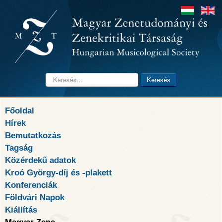
Keresés...
Keresés
Főoldal
Hírek
Bemutatkozás
Tagság
Közérdekű adatok
Kroó György-díj és -plakett
Konferenciák
Földvári Napok
Kiállítás