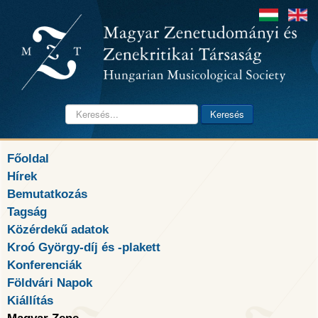
Keresés...
Keresés
Főoldal
Hírek
Bemutatkozás
Tagság
Közérdekű adatok
Kroó György-díj és -plakett
Konferenciák
Földvári Napok
Kiállítás