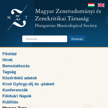
Keresés...
Keresés
Főoldal
Hírek
Bemutatkozás
Tagság
Közérdekű adatok
Kroó György-díj és -plakett
Konferenciák
Földvári Napok
Kiállítás