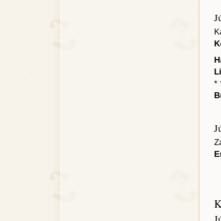
J
K
K
H
L
* 
B
J
Z
E
K
J