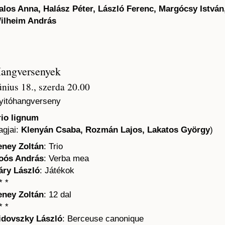
alos Anna, Halász Péter, László Ferenc, Margócsy István
ilheim András
angversenyek
únius 18., szerda 20.00
yitóhangverseny
rio lignum
agjai:
Klenyán Csaba, Rozmán Lajos, Lakatos György
)
eney Zoltán
: Trio
oós András
: Verba mea
áry László
: Játékok
* *
eney Zoltán
: 12 dal
* *
idovszky László
: Berceuse canonique