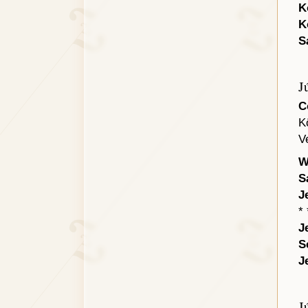
K
K
S
J
C
K
V
W
S
J
* 
J
S
J
J