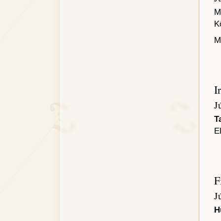
M
K
M
I
J
T
E
F
J
H