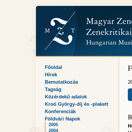
F
Főoldal
Hírek
Bemutatkozás
2
Tagság
Közérdekű adatok
Kroó György-díj és -plakett
Konferenciák
B
Földvári Napok
2005
H
2004