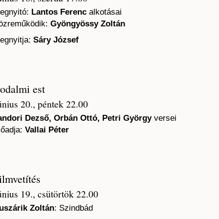
egnyitó:
Lantos Ferenc
alkotásai
özreműködik:
Gyöngyössy Zoltán
egnyitja:
Sáry József
rodalmi est
únius 20., péntek 22.00
andori Dezső, Orbán Ottó, Petri György
versei
lőadja:
Vallai Péter
ilmvetítés
únius 19., csütörtök 22.00
uszárik Zoltán
: Szindbád