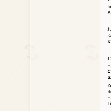
I
A
J
K
K
J
H
C
S
Z
B
H
T