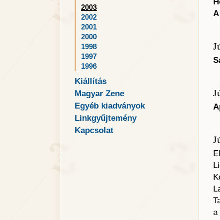
H
2003
A
2002
2001
2000
J
1998
1997
S
1996
Kiállítás
J
Magyar Zene
Egyéb kiadványok
A
Linkgyűjtemény
Kapcsolat
J
E
L
K
L
T
a