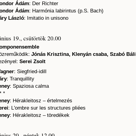
ondor Ádám
: Der Richter
ondor Ádám
: Harmónia labirintus (p.S. Bach)
áry László
: Imitatio in unisono
únius 19., csütörtök 20.00
omponensemble
özreműködik:
Jónás Krisztina, Klenyán csaba, Szabó Báli
ezényel:
Serei Zsolt
agner
: Siegfried-idill
áry
: Tranquillity
eney
: Spaziosa calma
* *
eney
: Hérakleitosz – értelmezés
erei
: L'ombre sur les structures pliées
eney
: Hérakleitosz – töredékek
únius 20., péntek 12.00