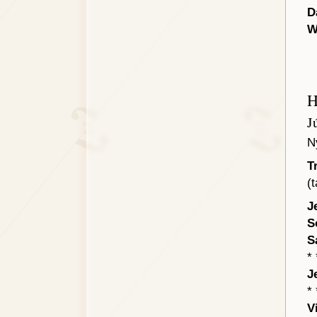
D
W
H
J
N
T
(t
J
S
S
* 
J
* 
V