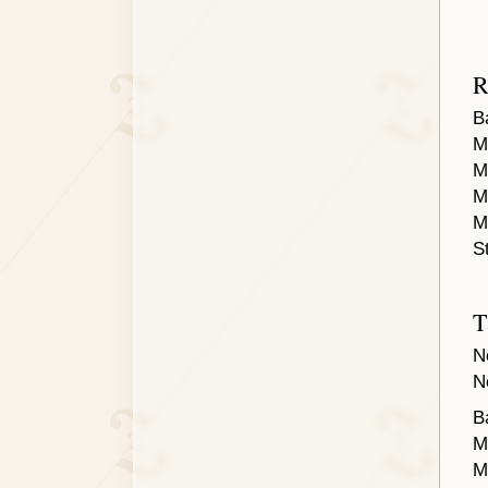
R
B
M
M
M
M
S
T
N
N
B
M
M