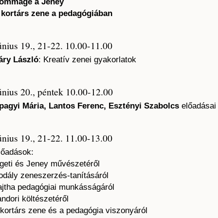
ommage à Jeney
 kortárs zene a pedagógiában
únius 19., 21-22. 10.00-11.00
áry László
: Kreatív zenei gyakorlatok
únius 20., péntek 10.00-12.00
pagyi Mária, Lantos Ferenc, Esztényi Szabolcs
előadásai
únius 19., 21-22. 11.00-13.00
lőadások:
igeti és Jeney művészetéről
odály zeneszerzés-tanításáról
ajtha pedagógiai munkásságáról
andori költészetéről
 kortárs zene és a pedagógia viszonyáról