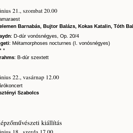
únius 21., szombat 20.00
amaraest
elemen Barnabás, Bujtor Balázs, Kokas Katalin, Tóth Ba
aydn
: D-dúr vonósnégyes, Op. 20/4
igeti
: Métamorphoses nocturnes (I. vonósnégyes)
* *
rahms
: B-dúr szextett
únius 22., vasárnap 12.00
árókoncert
sztényi Szabolcs
épzőművészeti kiállítás
únius 18., szerda 17.00