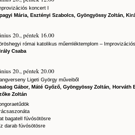
mprovizációs koncert I
pagyi Mária, Esztényi Szabolcs, Gyöngyössy Zoltán, Kir
únius 20., péntek 16.00
öröshegyi római katolikus műemléktemplom – Improvizációs 
irály Csaba
únius 20., péntek 20.00
angverseny Ligeti György műveiből
salog Gábor, Máté Győző, Gyöngyössy Zoltán, Horváth B
zőke Zoltán
ongoraetűdök
rácsaszonáta
at bagatell fúvósötösre
íz darab fúvósötösre