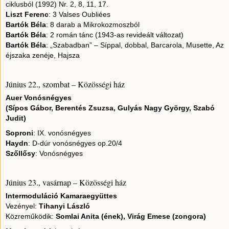
ciklusból (1992) Nr. 2, 8, 11, 17.
Liszt Ferenc
: 3 Valses Oubliées
Bartók Béla
: 8 darab a Mikrokozmoszból
Bartók Béla
: 2 román tánc (1943-as revideált változat)
Bartók Béla
: „Szabadban” – Síppal, dobbal, Barcarola, Musette, Az
éjszaka zenéje, Hajsza
Június 22., szombat – Közösségi ház
Auer Vonósnégyes
(Sípos Gábor, Berentés Zsuzsa, Gulyás Nagy György, Szabó
Judit)
Soproni
: IX. vonósnégyes
Haydn
: D-dúr vonósnégyes op.20/4
Szőllősy
: Vonósnégyes
Június 23., vasárnap – Közösségi ház
Intermoduláció Kamaraegyüttes
Vezényel:
Tihanyi László
Közreműködik:
Somlai Anita (ének), Virág Emese (zongora)