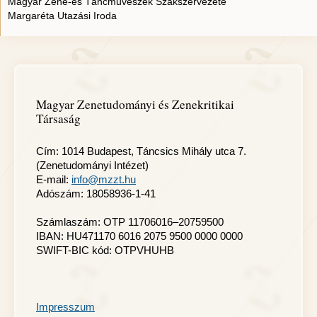
Magyar Zene-és Táncművészek Szakszervezete
Margaréta Utazási Iroda
Magyar Zenetudományi és Zenekritikai
Társaság
Cím: 1014 Budapest, Táncsics Mihály utca 7.
(Zenetudományi Intézet)
E-mail:
info@mzzt.hu
Adószám: 18058936-1-41
Számlaszám: OTP 11706016–20759500
IBAN: HU471170 6016 2075 9500 0000 0000
SWIFT-BIC kód: OTPVHUHB
Impresszum