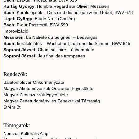
Bach
: Esz-dúr Triószonáta, BWV 525
Kurtág György
: Humble Regard sur Olivier Messiaen
Bach
: Korálelőjáték – Dies sind die heilgen zehn Gebot, BWV 678
Ligeti György
: Etude No.2 (Coulée)
Bach
: F-dúr Pasztorál, BWV 590
Improvizáció
Messiaen
: La Nativité du Seigneur – Les Anges
Bach:
korálelőjáték – Wachet auf, ruft uns die Stimme, BWV 645
Soproni József
: Chant solitaire – ősbemutató
Soproni József
: Jeu final des trompettes
Rendezők:
Balatonföldvár Önkormányzata
Magyar Akotóművészek Országos Egyesülete
Magyar Zeneszerzők Egyesülete
Magyar Zenetudományi és Zenekritikai Társaság
Strém Bt
Támogatók:
Nemzeti Kulturális Alap