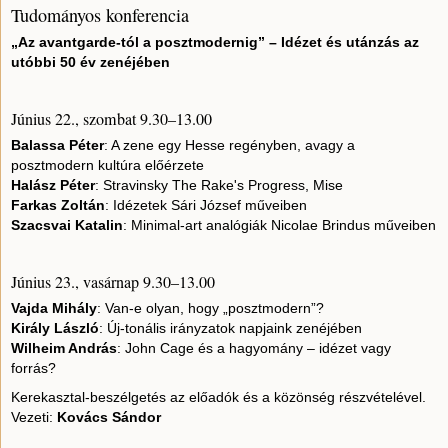
Tudományos konferencia
„Az avantgarde-tól a posztmodernig” – Idézet és utánzás az
utóbbi 50 év zenéjében
Június 22., szombat 9.30–13.00
Balassa Péter
: A zene egy Hesse regényben, avagy a
posztmodern kultúra előérzete
Halász Péter
: Stravinsky The Rake's Progress, Mise
Farkas Zoltán
: Idézetek Sári József műveiben
Szacsvai Katalin
: Minimal-art analógiák Nicolae Brindus műveiben
Június 23., vasárnap 9.30–13.00
Vajda Mihály
: Van-e olyan, hogy „posztmodern”?
Király László
: Új-tonális irányzatok napjaink zenéjében
Wilheim András
: John Cage és a hagyomány – idézet vagy
forrás?
Kerekasztal-beszélgetés az előadók és a közönség részvételével.
Vezeti:
Kovács Sándor