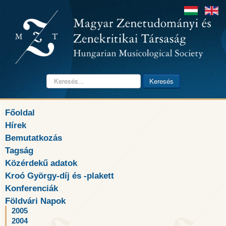
Keresés...
Keresés
Főoldal
Hírek
Bemutatkozás
Tagság
Közérdekű adatok
Kroó György-díj és -plakett
Konferenciák
Földvári Napok
2005
2004