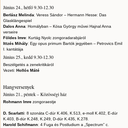
Június 24., hétfő 9.30-12.30
Berlász Melinda
: Veress Sándor – Hermann Hesse: Das
Glasklängespiel
Dalos Anna
: Homályban – Kósa György művei Hajnal Anna
verseire
Földes Imre
: Kurtág Nyolc zongoradarabjáról
Ittzés Mihály
: Egy opus primum Bartók jegyében – Petrovics Emil
I. kantátája
Június 25., kedd 9.30-12.30
Beszélgetés a zenekritikáról
Vezeti:
Hollós Máté
Hangversenyek
Június 21., péntek – Közösségi ház
Rohmann Imre
zongoraestje
D. Scarlatti
: 8 szonáta C-dúr K.406, K.513, e-moll K.402, E-dúr
K.403, B-dúr K.248, K.249, D-dúr K.435, K.278.
Harold Schifmann
: 4 Fuga és Postludium a „Spectrum” c.