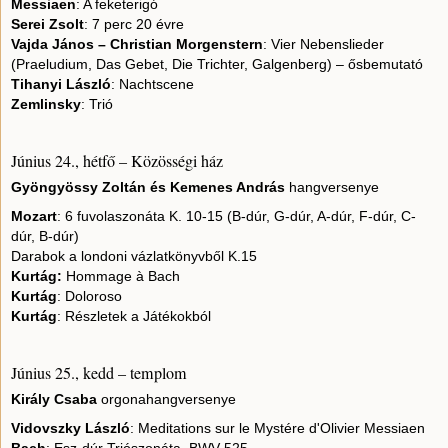
Messiaen
: A feketerigó
Serei Zsolt
: 7 perc 20 évre
Vajda János – Christian Morgenstern
: Vier Nebenslieder
(Praeludium, Das Gebet, Die Trichter, Galgenberg) – ősbemutató
Tihanyi László
: Nachtscene
Zemlinsky
: Trió
Június 24., hétfő – Közösségi ház
Gyöngyössy Zoltán és Kemenes András
hangversenye
Mozart
: 6 fuvolaszonáta K. 10-15 (B-dúr, G-dúr, A-dúr, F-dúr, C-
dúr, B-dúr)
Darabok a londoni vázlatkönyvből K.15
Kurtág:
Hommage à Bach
Kurtág
: Doloroso
Kurtág
: Részletek a Játékokból
Június 25., kedd – templom
Király Csaba
orgonahangversenye
Vidovszky László
: Meditations sur le Mystére d'Olivier Messiaen