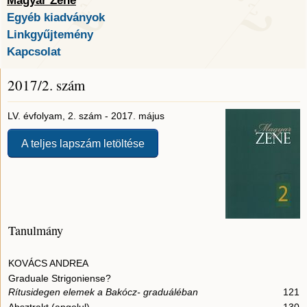
Magyar Zene
Egyéb kiadványok
Linkgyűjtemény
Kapcsolat
2017/2. szám
LV. évfolyam, 2. szám - 2017. május
A teljes lapszám letöltése
Tanulmány
KOVÁCS ANDREA
Graduale Strigoniense?
Rítusidegen elemek a Bakócz- graduáléban
121