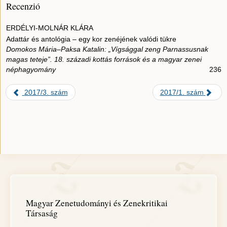
Recenzió
ERDÉLYI-MOLNÁR KLÁRA
Adattár és antológia – egy kor zenéjének valódi tükre
Domokos Mária–Paksa Katalin: „Vígsággal zeng Parnassusnak
magas teteje”. 18. századi kottás források és a magyar zenei
néphagyomány
236
2017/3. szám
2017/1. szám
Magyar Zenetudományi és Zenekritikai
Társaság