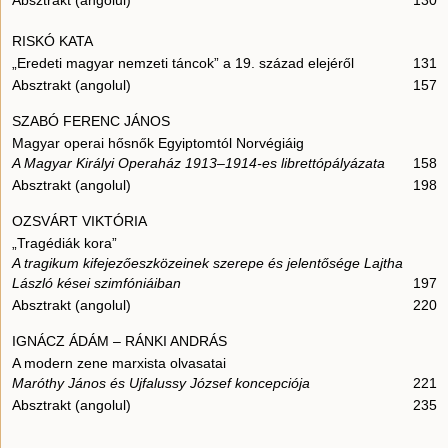
Absztrakt (angolul)
130
RISKÓ KATA
„Eredeti magyar nemzeti táncok” a 19. század elejéről
131
Absztrakt (angolul)
157
SZABÓ FERENC JÁNOS
Magyar operai hősnők Egyiptomtól Norvégiáig
A Magyar Királyi Operaház 1913–1914-es librettópályázata
158
Absztrakt (angolul)
198
OZSVÁRT VIKTÓRIA
„Tragédiák kora”
A tragikum kifejezőeszközeinek szerepe és jelentősége Lajtha
László kései szimfóniáiban
197
Absztrakt (angolul)
220
IGNÁCZ ÁDÁM – RÁNKI ANDRÁS
A modern zene marxista olvasatai
Maróthy János és Ujfalussy József koncepciója
221
Absztrakt (angolul)
235