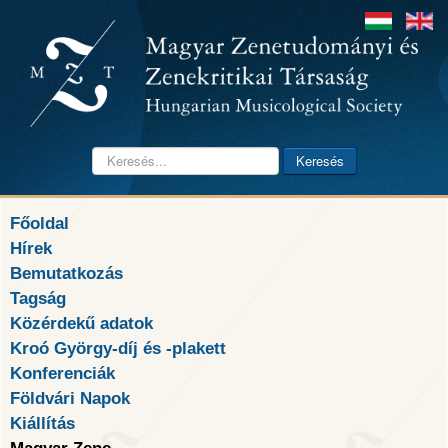
Keresés...
Keresés
Főoldal
Hírek
Bemutatkozás
Tagság
Közérdekű adatok
Kroó György-díj és -plakett
Konferenciák
Földvári Napok
Kiállítás