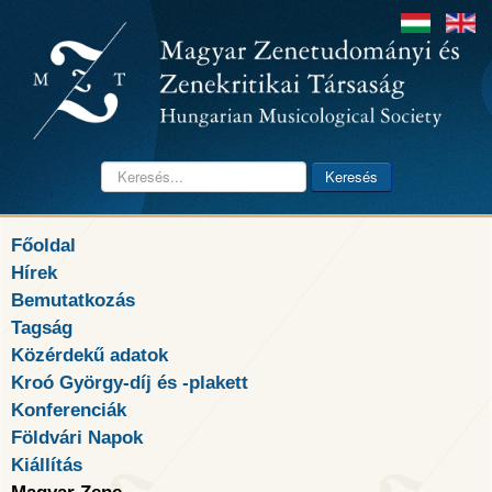
Keresés...
Keresés
Főoldal
Hírek
Bemutatkozás
Tagság
Közérdekű adatok
Kroó György-díj és -plakett
Konferenciák
Földvári Napok
Kiállítás