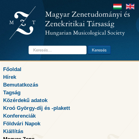
Keresés...
Keresés
Főoldal
Hírek
Bemutatkozás
Tagság
Közérdekű adatok
Kroó György-díj és -plakett
Konferenciák
Földvári Napok
Kiállítás