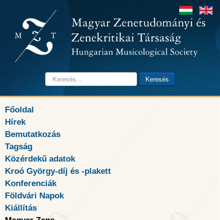
Keresés...
Keresés
Főoldal
Hírek
Bemutatkozás
Tagság
Közérdekű adatok
Kroó György-díj és -plakett
Konferenciák
Földvári Napok
Kiállítás