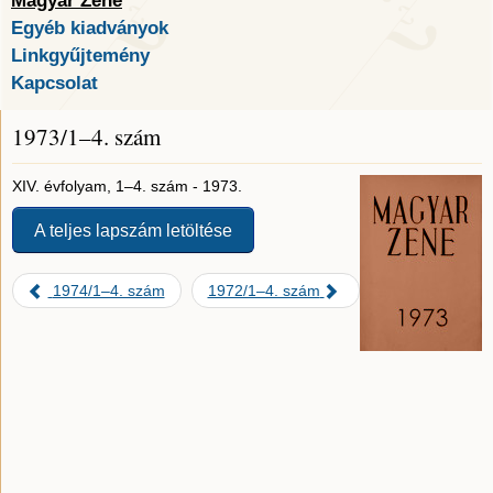
Magyar Zene
Egyéb kiadványok
Linkgyűjtemény
Kapcsolat
1973/1–4. szám
XIV. évfolyam, 1–4. szám - 1973.
A teljes lapszám letöltése
1974/1–4. szám
1972/1–4. szám