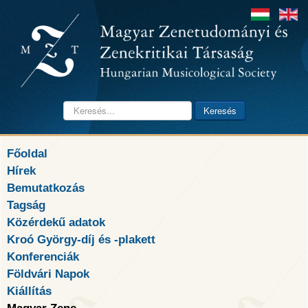
Keresés...
Keresés
Főoldal
Hírek
Bemutatkozás
Tagság
Közérdekű adatok
Kroó György-díj és -plakett
Konferenciák
Földvári Napok
Kiállítás