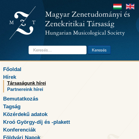
Keresés...
Keresés
Főoldal
Hírek
Társaságunk hírei
Partnereink hírei
Bemutatkozás
Tagság
Közérdekű adatok
Kroó György-díj és -plakett
Konferenciák
Földvári Napok