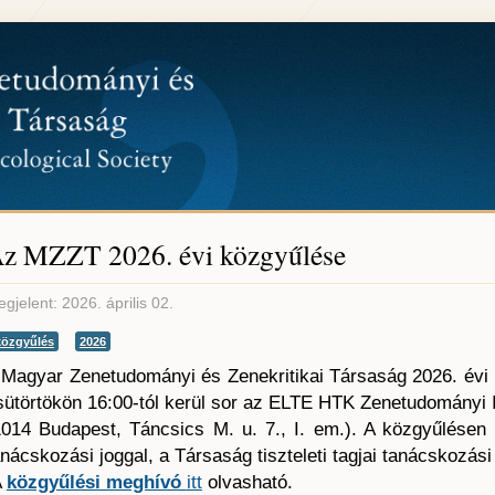
z MZZT 2026. évi közgyűlése
gjelent: 2026. április 02.
közgyűlés
2026
 Magyar Zenetudományi és Zenekritikai Társaság 2026. évi
sütörtökön 16:00-tól kerül sor az ELTE HTK Zenetudományi 
1014 Budapest, Táncsics M. u. 7., I. em.). A közgyűlésen
anácskozási joggal, a Társaság tiszteleti tagjai tanácskozás
A
közgyűlési meghívó
itt
olvasható.