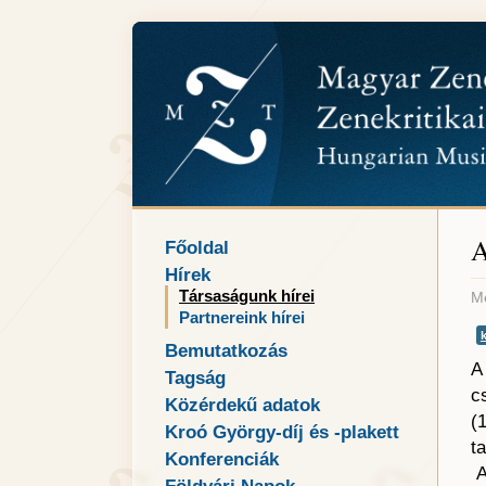
A
Főoldal
Hírek
Társaságunk hírei
Me
Partnereink hírei
Bemutatkozás
A
Tagság
c
Közérdekű adatok
(
Kroó György-díj és -plakett
t
Konferenciák