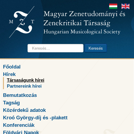
Keresés...
Keresés
Főoldal
Hírek
Társaságunk hírei
Partnereink hírei
Bemutatkozás
Tagság
Közérdekű adatok
Kroó György-díj és -plakett
Konferenciák
Földvári Napok