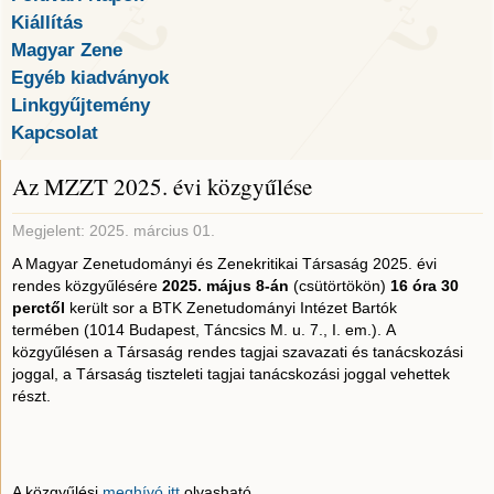
Kiállítás
Magyar Zene
Egyéb kiadványok
Linkgyűjtemény
Kapcsolat
Az MZZT 2025. évi közgyűlése
Megjelent: 2025. március 01.
A Magyar Zenetudományi és Zenekritikai Társaság 2025. évi
rendes közgyűlésére
2025. május 8
-án
(csütörtökön)
16 óra 30
perctől
került sor a BTK Zenetudományi Intézet Bartók
termében (1014 Budapest, Táncsics M. u. 7., I. em.). A
közgyűlésen a Társaság rendes tagjai szavazati és tanácskozási
joggal, a Társaság tiszteleti tagjai tanácskozási joggal vehettek
részt.
A közgyűlési
meghívó itt
olvasható.