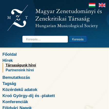
Keresés...
Keresés
Főoldal
Hírek
Társaságunk hírei
Partnereink hírei
Bemutatkozás
Tagság
Közérdekű adatok
Kroó György-díj és -plakett
Konferenciák
Földvári Napok