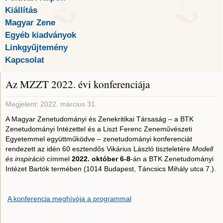
Kiállítás
Magyar Zene
Egyéb kiadványok
Linkgyűjtemény
Kapcsolat
Az MZZT 2022. évi konferenciája
Megjelent: 2022. március 31.
A Magyar Zenetudományi és Zenekritikai Társaság – a BTK
Zenetudományi Intézettel és a Liszt Ferenc Zeneművészeti
Egyetemmel együttműködve – zenetudományi konferenciát
rendezett az idén 60 esztendős Vikárius László tiszteletére
Modell
és inspiráció
címmel
2022. október 6-8
-án a BTK Zenetudományi
Intézet Bartók termében (1014 Budapest, Táncsics Mihály utca 7.).
A konferencia meghívója a programmal