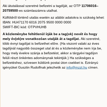
Aki átutalással szeretné befizetni a tagdíját, az OTP
11706016–
20759500
-es számlaszámra utalhat.
Külföldről történő utalás esetén az alábbi adatokra is szükség lehet:
IBAN: HU471170 6016 2075 9500 0000 0000
SWIFT-BIC kód: OTPVHUHB
A közleménybe feltétlenül írják be a tag(ok) nevét és hogy
mely év(ek)re vonatkozóan utalják át a tagdíjat.
Aki szeretné,
több évnyi tagdíjat is befizethet előre. (Ha viszont valaki az éves
tagdíjnál nagyobb összeget utal át és a közleménybe nem írja be,
hogy mely évekre szánja a befizetést, akkor a tárgyévi tagdíjon
felüli részt önkéntes adománynak tekintjük.) Ha szükséges a
befizetéshez, szívesen küldünk postai úton csekket is. Ezirányú
igényüket Gusztin Rudolfnak jelezhetik az
info@mzzt.hu
címen.