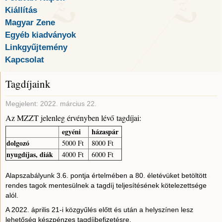
Kiállítás
Magyar Zene
Egyéb kiadványok
Linkgyűjtemény
Kapcsolat
Tagdíjaink
Megjelent: 2022. március 22.
Az MZZT jelenleg érvényben lévő tagdíjai:
egyéni
házaspár
dolgozó
5000 Ft
8000 Ft
nyugdíjas, diák
4000 Ft
6000 Ft
Alapszabályunk 3.6. pontja értelmében a 80. életévüket betöltött
rendes tagok mentesülnek a tagdíj teljesítésének kötelezettsége
alól.
A 2022. április 21-i közgyűlés előtt és után a helyszínen lesz
lehetőség készpénzes tagdíjbefizetésre.