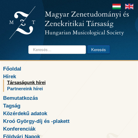
Keresés...
Keresés
Főoldal
Hírek
Társaságunk hírei
Partnereink hírei
Bemutatkozás
Tagság
Közérdekű adatok
Kroó György-díj és -plakett
Konferenciák
Földvári Napok