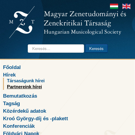
Keresés...
Keresés
Főoldal
Hírek
Társaságunk hírei
Partnereink hírei
Bemutatkozás
Tagság
Közérdekű adatok
Kroó György-díj és -plakett
Konferenciák
Földvári Napok