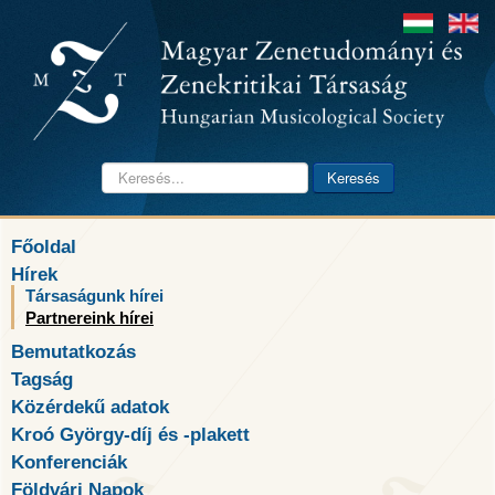
Keresés...
Keresés
Főoldal
Hírek
Társaságunk hírei
Partnereink hírei
Bemutatkozás
Tagság
Közérdekű adatok
Kroó György-díj és -plakett
Konferenciák
Földvári Napok