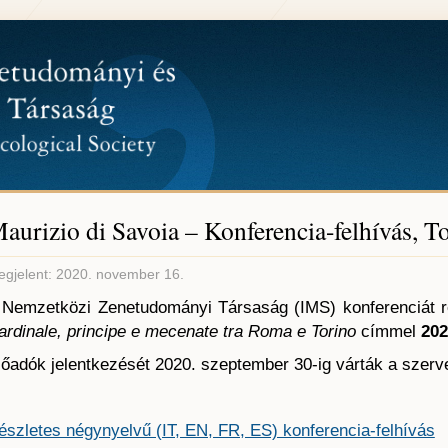
aurizio di Savoia – Konferencia-felhívás, T
gjelent: 2020. november 16.
 Nemzetközi Zenetudományi Társaság (IMS) konferenciát
ardinale, principe e mecenate tra Roma e Torino
címmel
202
lőadók jelentkezését 2020. szeptember 30-ig várták a szerv
észletes négynyelvű (IT, EN, FR, ES) konferencia-felhívás