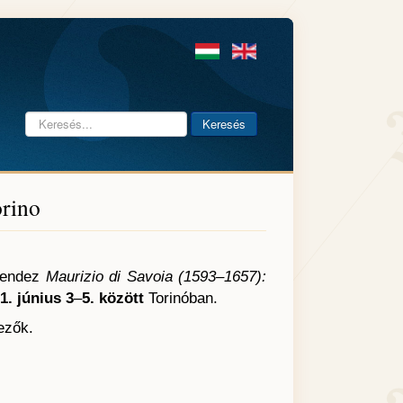
Keresés...
Keresés
orino
 rendez
Maurizio di Savoia (1593–1657):
1. június 3
–
5. között
Torinóban.
ezők.