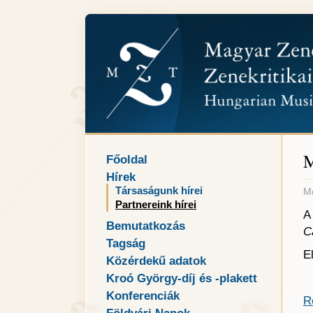
M
Főoldal
Hírek
Társaságunk hírei
Me
Partnereink hírei
A
Bemutatkozás
C
Tagság
E
Közérdekű adatok
Kroó György-díj és -plakett
Konferenciák
R