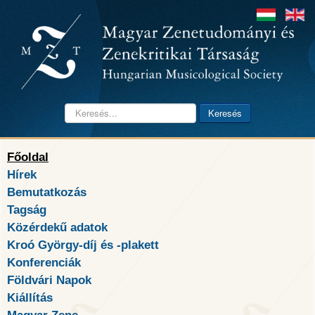
Keresés...
Keresés
Főoldal
Hírek
Bemutatkozás
Tagság
Közérdekű adatok
Kroó György-díj és -plakett
Konferenciák
Földvári Napok
Kiállítás