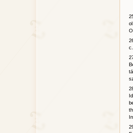
2
o
O
2
c
2
B
t
s
2
I
b
t
I
2