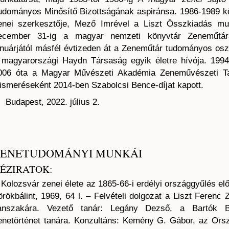
udományos Minősítő Bizottságának aspiránsa. 1986-1989 kö
enei szerkesztője, Mező Imrével a Liszt Összkiadás munk
ecember 31-ig a magyar nemzeti könyvtár Zeneműtá
anuárjától másfél évtizeden át a Zeneműtár tudományos osz
 magyarországi Haydn Társaság egyik életre hívója. 1994
006 óta a Magyar Művészeti Akadémia Zeneművészeti Ta
lismeréseként 2014-ben Szabolcsi Bence-díjat kapott.
udapest, 2022. július 2.
ZENETUDOMÁNYI MUNKÁI
ÉZIRATOK:
 Kolozsvár zenei élete az 1865-66-i erdélyi országgyűlés elő
örökbálint, 1969, 64 l. – Felvételi dolgozat a Liszt Feren
anszakára. Vezető tanár: Legány Dezső, a Bartók B
enetörténet tanára. Konzultáns: Kemény G. Gábor, az Or