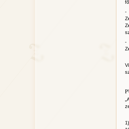
f
Z
Z
s
Z
M
V
s
P
„
z
1