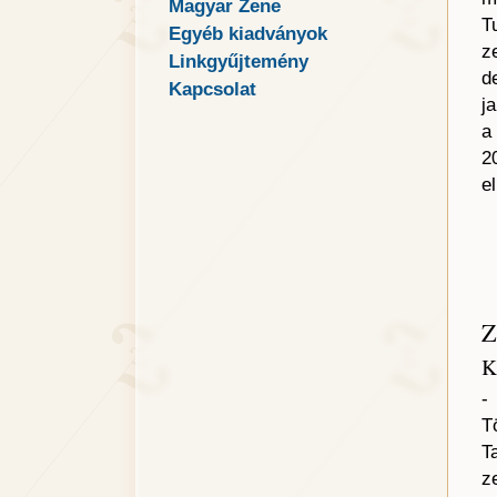
Magyar Zene
T
Egyéb kiadványok
z
Linkgyűjtemény
d
Kapcsolat
j
a
2
e
B
K
-
T
T
z