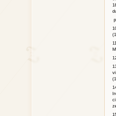
1
d
p
1
(
1
M
1
1
v
(
1
I
c
z
1