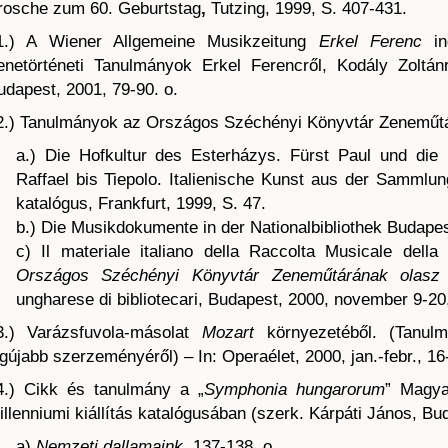
rosche zum 60. Geburtstag
,
Tutzing, 1999, S. 407-431.
1.) A Wiener Allgemeine Musikzeitung
Erkel Ferenc
in
enetörténeti Tanulmányok Erkel Ferencről, Kodály Zoltán
udapest, 2001, 79-90. o.
2.) Tanulmányok az Országos Széchényi Könyvtár Zenemű
a.) Die Hofkultur des Esterházys. Fürst Paul und die
Raffael bis Tiepolo. Italienische Kunst aus der Sammlun
katalógus, Frankfurt, 1999, S. 47.
b.) Die Musikdokumente in der Nationalbibliothek Budapest.
c) Il materiale italiano della Raccolta Musicale della
Országos Széchényi Könyvtár Zeneműtárának olasz
ungharese di bibliotecari, Budapest, 2000, november 9-2
3.) Varázsfuvola-másolat
Mozart
környezetéből. (Tanul
egújabb szerzeményéről) – In: Operaélet, 2000, jan.-febr., 16
4.) Cikk és tanulmány a „
Symphonia hungarorum
” Magya
illenniumi kiállítás katalógusában (szerk. Kárpáti János, Bu
a)
Nemzeti dallamaink
, 137-138. o.