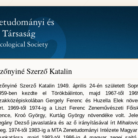
zőnyiné Szerző Katalin
zőnyiné Szerző Katalin 1949. április 24-én született So
959-ben kezdte el Törökbálinton, majd 1967-től 19
zakközépiskolában Gergely Ferenc és Huzella Elek növe
árt. 1969-től 1974-ig a Liszt Ferenc Zeneművészeti Fői
ence, Kroó György, Kurtág György növendéke volt. Jele
egány Dezső javaslatára és az ő irányításával írt
Mihalovi
eg. 1974-től 1983-ig a MTA Zenetudományi Intézete Magyar
unkatársa, majd 1983-tól 1986-ig
A magyar zenei sajtó 