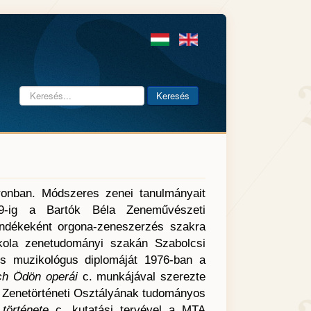
Keresés...
Keresés
pronban. Módszeres zenei tanulmányait
69-ig a Bartók Béla Zeneművészeti
ndékeként orgona-zeneszerzés szakra
skola zenetudományi szakán Szabolcsi
s muzikológus diplomáját 1976-ban a
ch Ödön operái
c. munkájával szerezte
 Zenetörténeti Osztályának tudományos
története
c. kutatási tervével a MTA