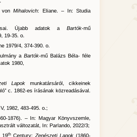
.
d von
Mihalovich
: Eliane. – In: Studia
ásai. Újabb adatok a
Bartók
-mű
, 19-35. o.
e 1979/4, 374-390. o.
anulmány a
Bartók-
mű Balázs Béla- féle
zatok 1980,
zeti Lapok
munkatársáról, cikkeinek
uló” c. 1862-es írásának közreadásával.
IV, 1982, 483-495. o.;
60-1876). – In: Magyar Könyvszemle,
sztrált változatát, In: Parlando, 2022/3;
th
e 19
Century:
Zenészeti Lapok
(1860-