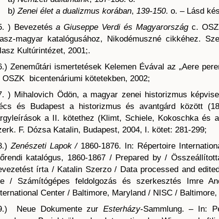
b
) Zenei élet a dualizmus korában
,
139-150
. o. – Lásd ké
5. ) Bevezetés
a Giuseppe Verdi és Magyarország
c. OSZK
lasz-magyar katalógusához, Nikodémuszné cikkéhez. Szerk
lasz Kultúrintézet, 2001;.
6.) Zeneműtári ismertetések Kelemen Évával az „Aere pere
. OSZK bicentenáriumi kötetekben, 2002;
7. ) Mihalovich Ödön, a magyar zenei historizmus képvisel
écs és Budapest a historizmus és avantgárd között (1873
árgyleírások a II. kötethez (Klimt, Schiele, Kokoschka és 
zerk. F. Dózsa Katalin, Budapest, 2004, I. kötet: 281-299;
8.)
Zenészeti Lapok /
1860-1876. In: Répertoire Internation
dőrendi katalógus, 1860-1867 / Prepared by / Összeállított
evezetést írta / Katalin Szerzo / Data processed and edite
he / Számítógépes feldolgozás és szerkesztés Imre A
nternational Center / Baltimore, Maryland / NISC / Baltimore,
9.) Neue Dokumente zur
Esterházy
-Sammlung. – In: P