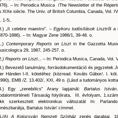
876). – In: Periodica Musica /The Newsletter of the Réperto
u XIXe siècle. The Univ. of British Columbia, Canada, Vol. IV
. 1-5;.
0.) „Il celebre maestro”. –
Egykoru tudósítások Lisztről a
1870-1886). – In: Magyar Zene 1986/1, 39-48. o.
1.)
Contemporary Reports on Liszt
in the Gazzetta Music
usicologica 29, 1987, 245-257. o.
2
.) Reports on Liszt
... – In: Periodica Musica, Canada, Vol. V
3.) Bevezető tanulmány, forrásdokumentáció és jegyzetek
J
ier Händen I-II. kötetéhez (közread. Kováts Gábor/. l. köt.
1990), EMB /Z. 13.402/, XXI, 49 o. (Lásd a tudományos kotta
4.) Egy „zenebölcs” Arany lapjainál
: Bartalus István
rodalomtörténeti Társaság folyóirata, III. évfolyam, 1.sz
ikk szerkesztett elektronikus változatát In: Parlan
enészbarátja, Bartalus István’ címmel.
5./A)
A Kolozsvári Nemzeti Színház
zenés darabjai, 18