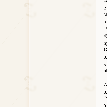
1
2
M
3
k
4
5
s
3
6
b
–
7
8
1
9