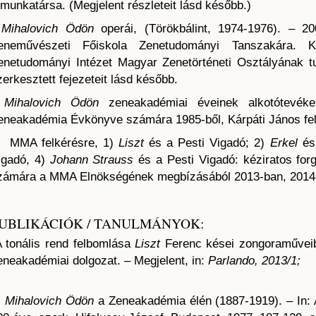
őmunkatársa. (Megjelent részleteit lásd később.)
-
Mihalovich Ödön
operái, (Törökbálint, 1974-1976). – 2
eneművészeti Főiskola Zenetudományi Tanszakára.
enetudományi Intézet Magyar Zenetörténeti Osztályának tu
zerkesztett fejezeteit lásd később.
-
Mihalovich Ödön
zeneakadémiai éveinek alkotótevék
eneakadémia Évkönyve számára 1985-ből, Kárpáti János fel
MA felkérésre, 1)
Liszt
és a Pesti Vigadó; 2)
Erkel
és 
igadó, 4)
Johann Strauss
és a Pesti Vigadó: kéziratos forga
zámára a MMA Elnökségének megbízásából 2013-ban, 2014
UBLIKÁCIÓK / TANULMÁNYOK:
A tonális rend felbomlása
Liszt
Ferenc kései zongoraműveibe
eneakadémiai dolgozat. – Megjelent, in:
Parlando, 2013/1;
)
Mihalovich Ödön
a Zeneakadémia élén (1887-1919). – In: 