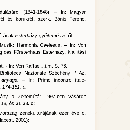
dulásáról (1841-1848). – In: Magyar
ról és korukról, szerk. Bónis Ferenc,
tárának
Esterházy-gyűjteményé
ről:
 Musik: Harmonia Caelestis. – In: Von
g des Fürstenhaus Esterházy, kiállítási
 - In: Von Raffael...i.m. S. 76.
 Biblioteca Nazionale Széchényi / Az.
 anyaga
. – In: Primo incontro italo-
0,
174-181. o.
mány a Zeneműtár 1997-ben vásárolt
-18, és 31-33. o;
rország zenekultúrájának ezer éve c.
dapest, 2001):