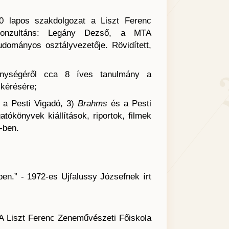
00 lapos szakdolgozat a Liszt Ferenc
 Konzultáns: Legány Dezső, a MTA
dományos osztályvezetője. Rövidített,
enységéről cca 8 íves tanulmány a
kérésére;
a Pesti Vigadó, 3)
Brahms
és a Pesti
tókönyvek kiállítások, riportok, filmek
-ben.
n.” - 1972-es Ujfalussy Józsefnek írt
A Liszt Ferenc Zeneművészeti Főiskola