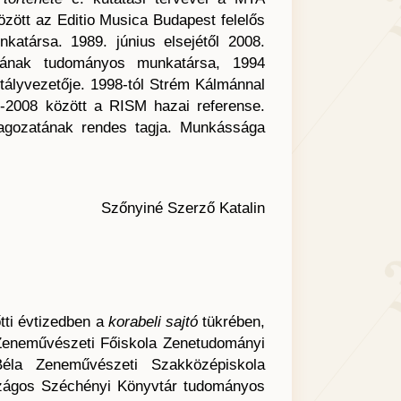
zött az Editio Musica Budapest felelős
atársa. 1989. június elsejétől 2008.
rának tudományos munkatársa, 1994
tályvezetője. 1998-tól Strém Kálmánnal
-2008 között a RISM hazai referense.
gozatának rendes tagja. Munkássága
Szőnyiné Szerző Katalin
tti évtizedben a
korabeli sajtó
tükrében,
c Zeneművészeti Főiskola Zenetudományi
éla Zeneművészeti Szakközépiskola
szágos Széchényi Könyvtár tudományos