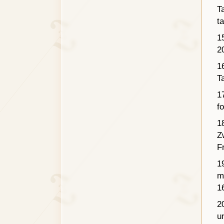
T
t
1
2
1
T
1
f
1
Z
F
1
m
1
2
u