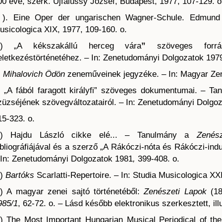
00 éve, szerk. Ujfalussy József, Budapest, 1977, 107-129. o
 ). Eine Oper der ungarischen Wagner-Schule. Edmun
usicologica XIX, 1977, 109-160. o.
.) „A kékszakállú herceg vára
”
szöveges forr
eletkezéstörténetéhez. – In: Zenetudományi Dolgozatok 1979
)
Mihalovich Ödön
zeneműveinek jegyzéke. – In: Magyar Zen
) „A fából faragott királyfi” szöveges dokumentumai. – T
züzséjének szövegváltozatairól. – In: Zenetudományi Dolgo
15-323. o.
.) Hajdu László cikke elé... – Tanulmány a
Zenés
ibliográfiájával és a szerző „A Rákóczi-nóta és Rákóczi-ind
 In: Zenetudományi Dolgozatok 1981
,
399-408. o.
.)
Bartóks
Scarlatti-Repertoire. – In: Studia Musicologica XX
.) A magyar zenei sajtó történetéből:
Zenészeti Lapok
(18
985/1
, 62-72. o. – Lásd később elektronikus szerkesztett, illu
.) The Most Important Hungarian Musical Periodical of th