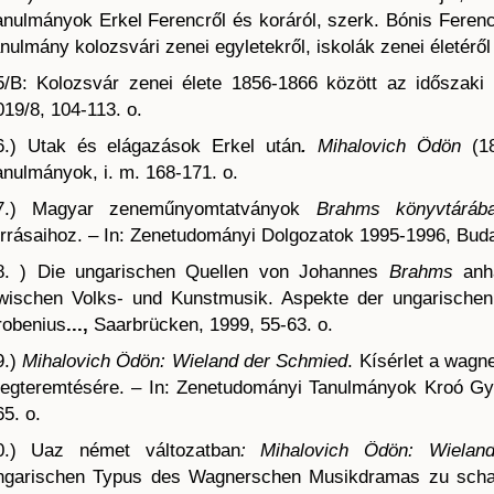
anulmányok Erkel Ferencről és koráról, szerk. Bónis Ferenc
anulmány kolozsvári zenei egyletekről, iskolák zenei életéről 
5/B: Kolozsvár zenei élete 1856-1866 között az időszaki 
019/8, 104-113. o.
6.) Utak és elágazások Erkel után
.
Mihalovich Ödön
(18
anulmányok, i. m. 168-171. o.
7.) Magyar zeneműnyomtatványok
Brahms könyvtáráb
orrásaihoz. – In: Zenetudományi Dolgozatok 1995-1996, Buda
8. ) Die ungarischen Quellen von Johannes
Brahms
anha
wischen Volks- und Kunstmusik. Aspekte der ungarischen 
robenius
...,
Saarbrücken, 1999, 55-63. o.
9.)
Mihalovich Ödön: Wieland der Schmied
. Kísérlet a wag
egteremtésére. – In: Zenetudományi Tanulmányok Kroó Györ
65. o.
0.) Uaz német változatban
: Mihalovich Ödön: Wielan
ngarischen Typus des Wagnerschen Musikdramas zu schaf