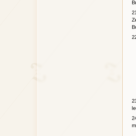
B
2
Z
B
2
2
l
2
m