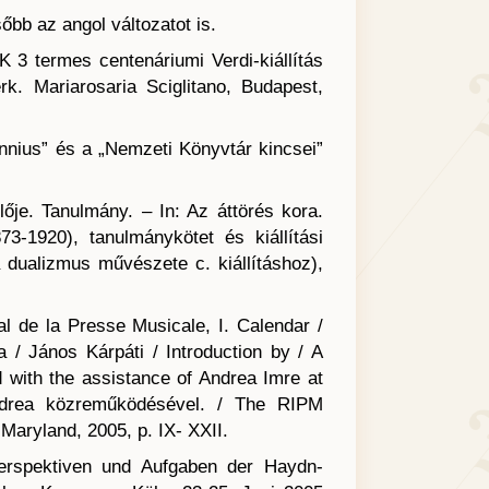
sőbb az angol változatot is.
 3 termes centenáriumi Verdi-kiállítás
. Mariarosaria Sciglitano, Budapest,
nnius” és a „Nemzeti Könyvtár kincsei”
ője. Tanulmány. – In: Az áttörés kora.
-1920), tanulmánykötet és kiállítási
a dualizmus művészete c. kiállításhoz),
al de la Presse Musicale, I. Calendar /
a / János Kárpáti / Introduction by / A
d with the assistance of Andrea Imre at
ndrea közreműködésével. / The RIPM
 Maryland, 2005, p. IX- XXII.
erspektiven und Aufgaben der Haydn-