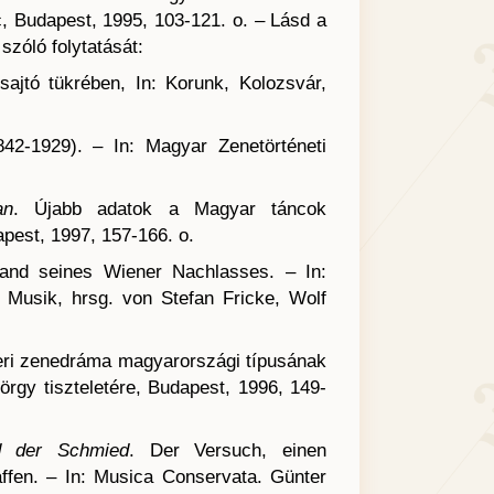
, Budapest, 1995, 103-121. o. – Lásd a
szóló folytatását:
sajtó tükrében, In: Korunk, Kolozsvár,
42-1929). – In: Magyar Zenetörténeti
an
. Újabb adatok a Magyar táncok
pest, 1997, 157-166. o.
nd seines Wiener Nachlasses. – In:
Musik, hrsg. von Stefan Fricke, Wolf
neri zenedráma magyarországi típusának
gy tiszteletére, Budapest, 1996, 149-
d der Schmied
. Der Versuch, einen
fen. – In: Musica Conservata. Günter