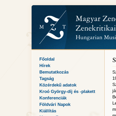
S
Főoldal
Hírek
Bemutatkozás
S
1
Tagság
S
Közérdekű adatok
j
Kroó György-díj és -plakett
B
Konferenciák
L
Földvári Napok
m
Kiállítás
m