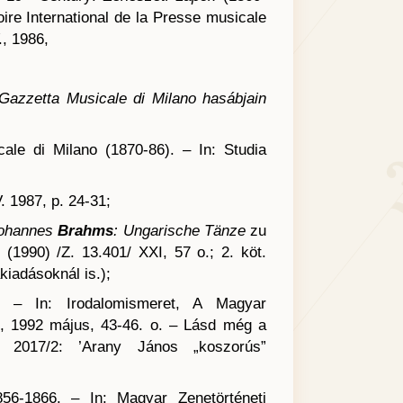
ire International de la Presse musicale
., 1986,
 Gazzetta Musicale di Milano
hasábjain
ale di Milano (1870-86). – In: Studia
. 1987, p. 24-31;
ohannes
Brahms
: Ungarische
Tänze
zu
 (1990) /Z. 13.401/ XXI, 57 o.; 2. köt.
kiadásoknál is.);
. – In: Irodalomismeret, A Magyar
ám, 1992 május, 43-46. o. – Lásd még a
do 2017/2: ’Arany János „koszorús”
56-1866. – In: Magyar Zenetörténeti