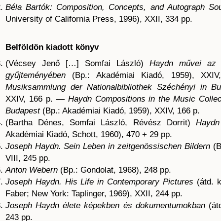
Béla Bartók: Composition, Concepts, and Autograph So
University of California Press, 1996), XXII, 334 pp.
I. Belföldön kiadott könyv
(Vécsey Jenő […] Somfai László)
Haydn művei az 
gyűjteményében
(Bp.: Akadémiai Kiadó, 1959), XX
Musiksammlung der Nationalbibliothek Széchényi in B
XXIV, 166 p. —
Haydn Compositions in the Music Collect
Budapest
(Bp.: Akadémiai Kiadó, 1959), XXIV, 166 p.
(Bartha Dénes, Somfai László, Révész Dorrit)
Haydn
Akadémiai Kiadó, Schott, 1960), 470 + 29 pp.
Joseph Haydn. Sein Leben in zeitgenössischen Bildern
(B
VIII, 245 pp.
Anton Webern
(Bp.: Gondolat, 1968), 248 pp.
Joseph Haydn. His Life in Contemporary Pictures
(átd. k
Faber; New York: Taplinger, 1969), XXII, 244 pp.
Joseph Haydn élete képekben és dokumentumokban
(átd
243 pp.