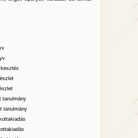
yv
nyv
erkesztés
észlet
észlet
nt tanulmány
nt tanulmány
 kottakiadás
kottakiadás