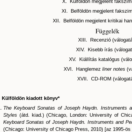
X. Külföldön megjelent fakszim
XI. Belföldön megjelent fakszim
XII. Belföldön megjelent kritikai h
Függelék
XIII. Recenzió (válogat
XIV. Kisebb írás (váloga
XV. Kiállítás katalógus (vál
XVI. Hanglemez
liner notes
(v
XVII. CD-ROM (válogat
. Külföldön kiadott könyv*
The Keyboard Sonatas of Joseph Haydn.
Instruments 
Styles
(átd. kiad.) (Chicago, London: University of Ch
Keyboard Sonatas of Joseph Haydn. Instruments and Per
(Chicago: University of Chicago Press, 2010) [az 1995-ös 