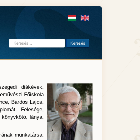
Keresés...
Keresés
szegedi diákévek,
neművészi Főiskola
nce, Bárdos Lajos,
plomát. Felesége,
 könyvkötő, lánya,
rának munkatársa;