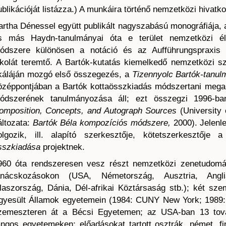
ublikációját listázza.) A munkáira történő nemzetközi hiva
artha Dénessel együtt publikált nagyszabású monográfiája,
s más Haydn-tanulmányai óta e terület nemzetközi élv
ódszere különösen a notáció és az Aufführungspraxis 
skolát teremtő. A Bartók-kutatás kiemelkedő nemzetközi s
káláján mozgó első összegezés, a
Tizennyolc Bartók-tanu
özéppontjában a Bartók kottaösszkiadás módszertani mega
ódszerének tanulmányozása áll; ezt összegzi 1996-b
omposition, Concepts, and Autograph Sources
(University 
áltozata:
Bartók Béla kompozíciós módszere,
2000). Jelenl
olgozik, ill. alapító szerkesztője, kötetszerkesztője
sszkiadása
projektnek.
960 óta rendszeresen vesz részt nemzetközi zenetudomá
anácskozásokon (USA, Németország, Ausztria, Angl
laszország, Dánia, Dél-afrikai Köztársaság stb.); két sz
gyesült Államok egyetemein (1984: CUNY New York; 1989: U
zemeszteren át a Bécsi Egyetemen; az USA-ban 13 továb
angos egyetemeken; előadásokat tartott osztrák, német, fin