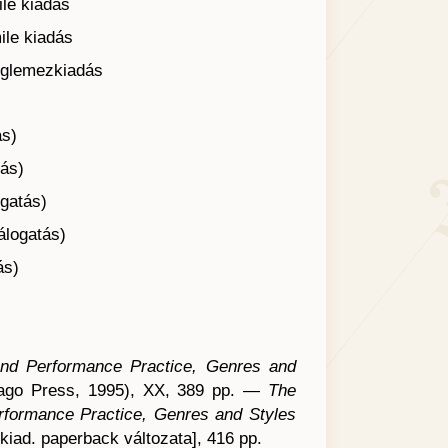
ile kiadás
ile kiadás
anglemezkiadás
ás)
tás)
ogatás)
álogatás)
ás)
and Performance Practice, Genres and
icago Press, 1995), XX, 389 pp. —
The
formance Practice, Genres and Styles
kiad. paperback változata], 416 pp.