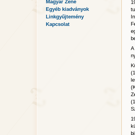
Magyar Zene
1
Egyéb kiadványok
t
Linkgyűjtemény
I
F
Kapcsolat
e
b
A
n
K
(
l
(
Z
(
S
1
k
b