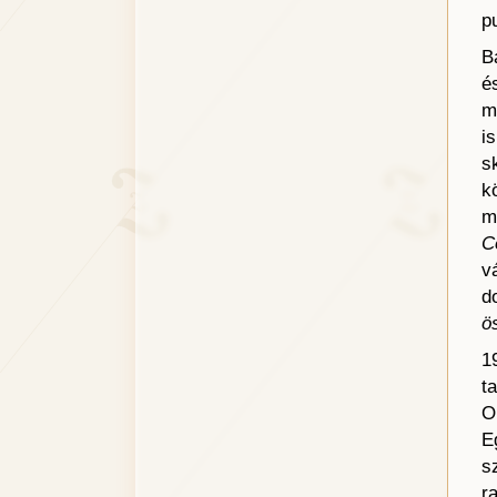
p
B
é
m
i
s
k
m
C
v
d
ö
1
t
O
E
s
r