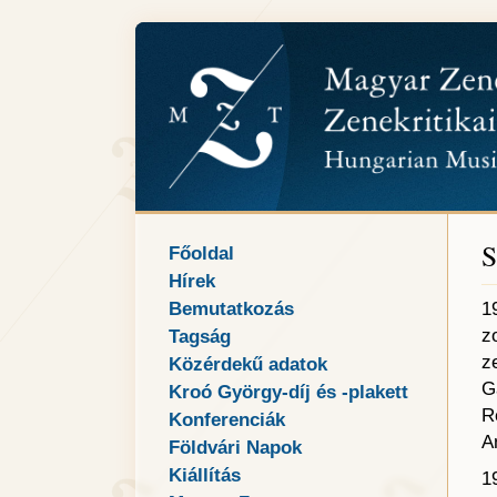
S
Főoldal
Hírek
Bemutatkozás
1
z
Tagság
z
Közérdekű adatok
G
Kroó György-díj és -plakett
R
Konferenciák
A
Földvári Napok
Kiállítás
1