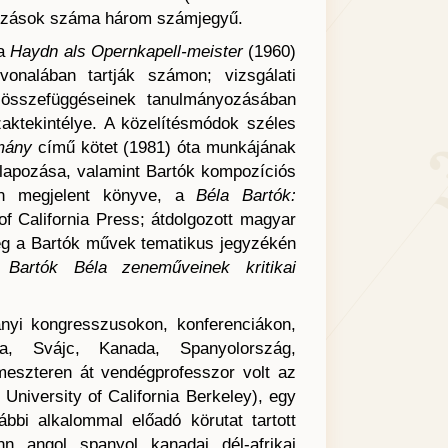
tkozások száma három számjegyű.
 a
Haydn als Opernkapell-meister
(1960)
onalában tartják számon; vizsgálati
összefüggéseinek tanulmányozásában
zaktekintélye. A közelítésmódok széles
lmány
című kötet (1981) óta munkájának
lapozása, valamint Bartók kompozíciós
an megjelent könyve, a
Béla Bartók:
of California Press; átdolgozott magyar
eg a Bartók művek tematikus jegyzékén
 a
Bartók Béla zeneműveinek kritikai
nyi kongresszusokon, konferenciákon,
ia, Svájc, Kanada, Spanyolország,
emeszteren át vendégprofesszor volt az
niversity of California Berkeley), egy
bi alkalommal előadó körutat tartott
n, angol, spanyol, kanadai, dél-afrikai