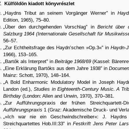
V. Külföldön kiadott könyvrészlet
„Haydns Tribut an seinem Vorgänger Werner” in
Hayd
Edition, 1965), 75–80.
„Über den durchgehenden Vorschlag” in
Bericht über 
Salzburg 1964 (Internationale Gesellschaft für Musikwis
56–57.
„Zur Echtheitsfrage des Haydn’schen »Op.3«” in
Haydn-J
1966), 153–165.
„Bartók als Interpret” in
Beiträge 1968/69
(Kassel: Bärenrei
„Eine Erklärung Bartóks aus dem Jahre 1938” in
Documen
Mainz: Schott, 1970), 148–164.
„A Bold Enharmonic Modulatory Model in Joseph Haydn
Landon (ed.),
Studies in Eighteenth-Century Music. A Trib
Birthday
(London: Allen and Unwin, 1970), 370–381.
„Zur Aufführungspraxis der frühen Streichquartett-
Aufführungspraxis
1 (Graz: Akademische Druck- und Verlag
„»Ich war nie ein Geschwindschreiber«: J. Haydn
Streichquartettes Hob.III:33” in
Festkrift Jens Peter Lar