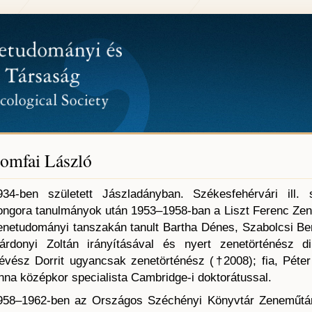
omfai László
934-ben született Jászladányban. Székesfehérvári ill. 
ongora tanulmányok után 1953–1958-ban a Liszt Ferenc Ze
enetudományi tanszakán tanult Bartha Dénes, Szabolcsi Be
árdonyi Zoltán irányításával és nyert zenetörténész di
évész Dorrit ugyancsak zenetörténész (†2008); fia, Péter
nna középkor specialista Cambridge-i doktorátussal.
958–1962-ben az Országos Széchényi Könyvtár Zeneműtá