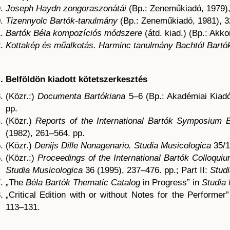
Joseph Haydn zongoraszonátái
(Bp.: Zeneműkiadó, 1979),
Tizennyolc Bartók-tanulmány
(Bp.: Zeneműkiadó, 1981), 3
Bartók Béla kompozíciós módszere
(átd. kiad.) (Bp.: Akko
Kottakép és műalkotás. Harminc tanulmány Bachtól Bartó
II. Belföldön kiadott kötetszerkesztés
(Közr.:)
Documenta Bartókiana
5–6 (Bp.: Akadémiai Kiadó
pp.
(Közr.)
Reports of the International Bartók Symposium 
(1982), 261–564. pp.
(Közr.)
Denijs Dille Nonagenario. Studia Musicologica
35/1
(Közr.:)
Proceedings of the International Bartók Colloqui
Studia Musicologica
36 (1995), 237–476. pp.; Part II:
Stud
„The
Béla Bartók Thematic Catalog
in Progress” in
Studia
„Critical Edition with or without Notes for the Performer
113–131.