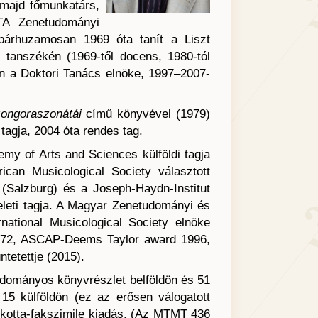
majd főmunkatárs,
MTA Zenetudományi
 párhuzamosan 1969 óta tanít a Liszt
tanszékén (1969-től docens, 1980-tól
en a Doktori Tanács elnöke, 1997–2007-
ongoraszonátái
című könyvével (1979)
agja, 2004 óta rendes tag.
emy of Arts and Sciences külföldi tagja
ican Musicological Society választott
g (Salzburg) és a Joseph-Haydn-Institut
teleti tagja. A Magyar Zenetudományi és
rnational Musicological Society elnöke
 1972, ASCAP-Deems Taylor award 1996,
tetettje (2015).
tudományos könyvrészlet belföldön és 51
15 külföldön (ez az erősen válogatott
t kotta-fakszimile kiadás. (Az MTMT 436