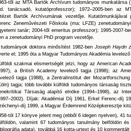
963-től az MTA Bartók Archívum tudományos munkatársa (
ud. tanácsadó, kutatóprofesszor); 1972–2005-ben az 
ntézet Bartók Archívumának vezetője. Kutatómunkájával
erenc Zeneművészeti Főiskola (ma: LFZE) zenetudományi 
gyetemi tanár; 2004-től emeritus professzor); 1995-2007-b
en a zenetudományi PhD program vezetője.
 tudományok doktora minősítést 1982-ben
Joseph Haydn z
yerte el; 1995 óta a Magyar Tudományos Akadémia levelező t
ülföldi szakmai elismertségét jelzi, hogy az American Acad
1997), a British Academy levelező tagja (1998); az Amer
evelező tagja (1988), a Zentralinstitut der Mozartforschun
Köln) tagja; több további külföldi tudományos társaság tisz
enekritikai Társaság alapító elnöke (1994–1998), az Inte
1997–2002). Díjak: Akadémiai Díj 1961, Erkel Ferenc-díj
zéchenyi-díj 1999, a Magyar Érdemrend Középkeresztje kitün
958-tól 17 könyve jelent meg (ebből 6 idegen nyelven), 41 
ülföldön, valamint 67 tudományos tanulmány belföldön és 
ibliográfia adata), továbbá 16 kotta-urtext és 10 kommentál