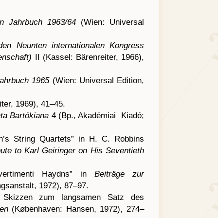
n Jahrbuch 1963/64
(Wien: Universal
den Neunten internationalen Kongress
senschaft)
II (Kassel: Bärenreiter, 1966),
ahrbuch
1965
(Wien: Universal Edition,
ter, 1969), 41–45.
ta Bartókiana
4 (Bp., Akadémiai Kiadó;
’s String Quartets” in H. C. Robbins
ute to Karl Geiringer on His Seventieth
Divertimenti Haydns” in
Beiträge zur
sanstalt, 1972), 87–97.
s Skizzen zum langsamen Satz des
sen
(Københaven: Hansen, 1972), 274–