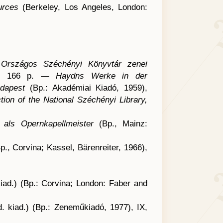
urces
(Berkeley, Los Angeles, London:
Országos Széchényi Könyvtár zenei
IV, 166 p. —
Haydns Werke in der
udapest
(Bp.: Akadémiai Kiadó, 1959),
ion of the National Széchényi Library,
 als Opernkapellmeister
(Bp., Mainz:
p., Corvina; Kassel, Bärenreiter, 1966),
iad.) (Bp.: Corvina; London: Faber and
. kiad.) (Bp.: Zeneműkiadó, 1977), IX,