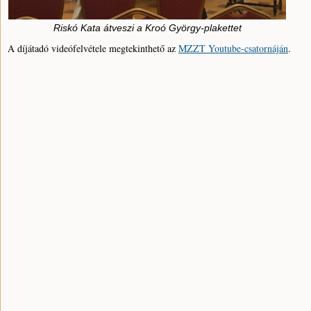
Riskó Kata átveszi a Kroó György-plakettet
A díjátadó videófelvétele megtekinthető az
MZZT Youtube-csatornáján
.